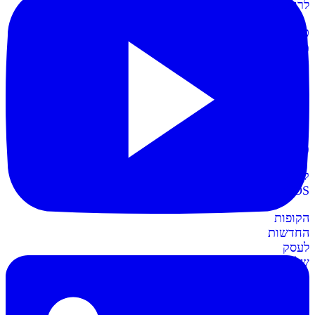
לרווחית
כרטיסי
מועדון
תשלום
קל
יותר
עם
כרטיסי
מועדון
קופות
POS
חדש
הקופות
החדשות
לעסק
שלכם
חשבונית+