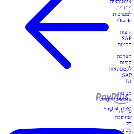
אינטגרציה
ייחודית
למערכות
Oracle
קופות
SAP
חכמות
מערכת
קופות
לקמעונאות
SAP
B1
מכונות
אוטומטיות
חדש
English (US)
סליקה
שהופכת
כל
מכונה