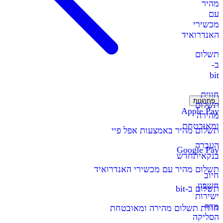
מהיר
עם
מכשירי
האנדרואיד
תשלום
ב-
bit
חווית
פתרונות
תשלום
Apple Pay
מהירה
ומאובטחת
תשלום מהיר באמצעות אפל פיי
העברה
Google Pay
בנקאית
חדש
תשלום מהיר עם מכשירי האנדרואיד
חיוב
חשבון
תשלום ב-bit
ישירות
מדף
חווית תשלום מהירה ומאובטחת
הסליקה