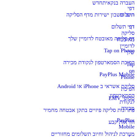
העברה בנקאית
חדש
דפי
תשלום
חיוב חשבון ישירות מדף הסליקה
דף
דפי תשלום
סליקה
דף סליקה מאובטח לדומיין שלך
מאובטח
לדומיין
Tap on Phone
שלך
הפיכת הסמארטפון לנקודת מכירה
Tap
on
PayPlus Mobile
Phone
סליקת אשראי ב iPhone או Android
הפיכת
הסמארטפון
מסופי EMV
לנקודת
מכירה
פתרונות סליקה פיזיים בתקן אבטחה מחמיר
PayPlus
הוראות קבע
Mobile
מערכת לניהול וחיוב תשלומים מחזוריים