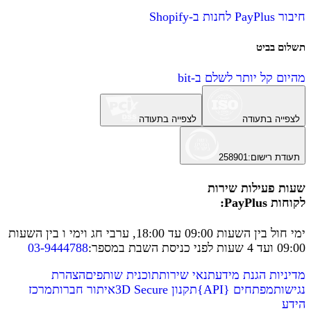
חיבור PayPlus לחנות ב-Shopify
תשלום בביט
מהיום קל יותר לשלם ב-bit
לצפייה בתעודה
לצפייה בתעודה
תעודת רישום
:
258901
שעות פעילות שירות
לקוחות PayPlus:
ימי חול בין השעות 09:00 עד 18:00, ערבי חג וימי ו בין השעות
09:00 ועד 4 שעות לפני כניסת השבת במספר
:
03-9444788
מדיניות הגנת מידע
תנאי שירות
תוכנית שותפים
הצהרת
נגישות
מפתחים
{
API
}
תקנון 3D Secure
איתור חברות
מרכז
הידע