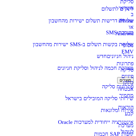
סליקת
אשראי
לינקים לתשלום
ב
iPhone
שליחת דרישות תשלום ישירות מהחשבון
או
מערכת SMS
Android
שליחת בקשות תשלום ב-SMS ישירות מהחשבון
מסופי
EMV
ניהול חניונים
חדש
פתרונות
מערכת חכמה לניהול וסליקת חניונים
סליקה
פיזיים
מוצרים
בתקן
פתרונות סליקה
אבטחה
מחמיר
שירותי סליקה המובילים בישראל
הוראות
אירוח ומלונאות
קבע
אינטגרציה ייחודית למערכות Oracle
מערכת
לניהול
קופות SAP חכמות