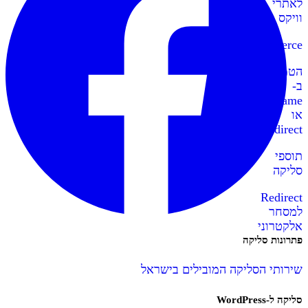
לאתרי
וויקס
WooCommerce
הטמעה
ב-
IFrame
או
Redirect
תוספי
סליקה
Redirect
למסחר
אלקטרוני
פתרונות סליקה
שירותי הסליקה המובילים בישראל
סליקה ל-WordPress