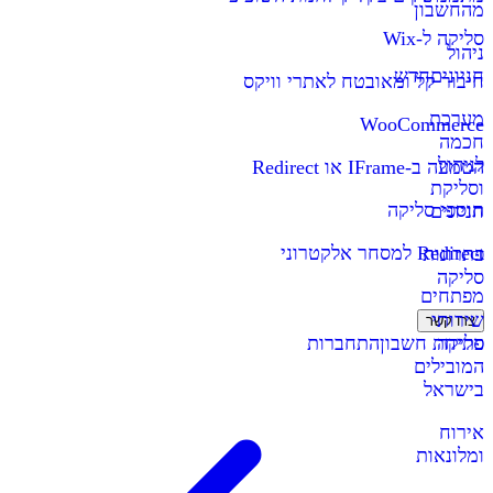
מהחשבון
סליקה ל-Wix
ניהול
חניונים
חדש
חיבור קל ומאובטח לאתרי וויקס
מערכת
WooCommerce
חכמה
לניהול
הטמעה ב-IFrame או Redirect
וסליקת
תוספי סליקה
חניונים
Redirect למסחר אלקטרוני
פתרונות
סליקה
מפתחים
שירותי
צרו קשר
סליקה
פתיחת חשבון
התחברות
המובילים
בישראל
אירוח
ומלונאות