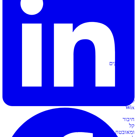
הפקה
אוטומטית
של
מסמכים
וחשבוניות
סליקה
ל-
Shopify
מתממשקים
בקליק
לחנות
השופיפיי
סליקה
ל-
Wix
חיבור
קל
ומאובטח