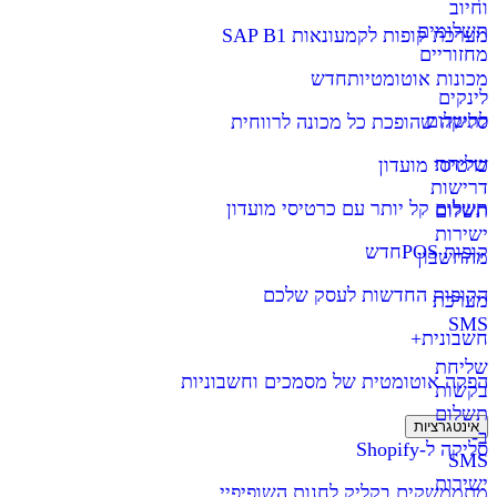
וחיוב
תשלומים
מערכת קופות לקמעונאות SAP B1
מחזוריים
מכונות אוטומטיות
חדש
לינקים
לתשלום
סליקה שהופכת כל מכונה לרווחית
שליחת
כרטיסי מועדון
דרישות
תשלום קל יותר עם כרטיסי מועדון
תשלום
ישירות
קופות POS
חדש
מהחשבון
הקופות החדשות לעסק שלכם
מערכת
SMS
חשבונית+
שליחת
הפקה אוטומטית של מסמכים וחשבוניות
בקשות
תשלום
אינטגרציות
ב-
סליקה ל-Shopify
SMS
ישירות
מתממשקים בקליק לחנות השופיפיי