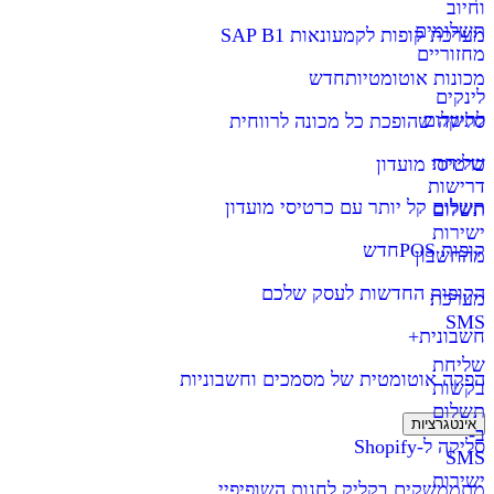
וחיוב
תשלומים
מערכת קופות לקמעונאות SAP B1
מחזוריים
מכונות אוטומטיות
חדש
לינקים
לתשלום
סליקה שהופכת כל מכונה לרווחית
שליחת
כרטיסי מועדון
דרישות
תשלום קל יותר עם כרטיסי מועדון
תשלום
ישירות
קופות POS
חדש
מהחשבון
הקופות החדשות לעסק שלכם
מערכת
SMS
חשבונית+
שליחת
הפקה אוטומטית של מסמכים וחשבוניות
בקשות
תשלום
אינטגרציות
ב-
סליקה ל-Shopify
SMS
ישירות
מתממשקים בקליק לחנות השופיפיי