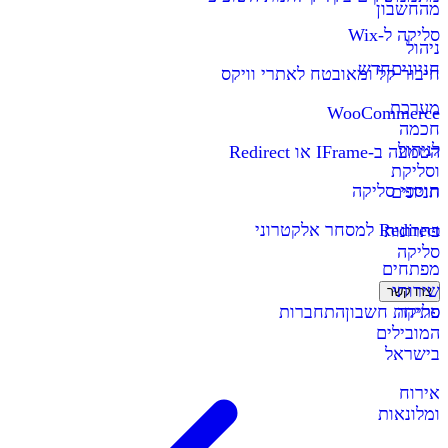
מהחשבון
סליקה ל-Wix
ניהול
חניונים
חדש
חיבור קל ומאובטח לאתרי וויקס
מערכת
WooCommerce
חכמה
לניהול
הטמעה ב-IFrame או Redirect
וסליקת
תוספי סליקה
חניונים
Redirect למסחר אלקטרוני
פתרונות
סליקה
מפתחים
שירותי
צרו קשר
סליקה
פתיחת חשבון
התחברות
המובילים
בישראל
אירוח
ומלונאות