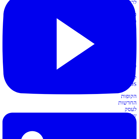
לרווחית
כרטיסי
מועדון
תשלום
קל
יותר
עם
כרטיסי
מועדון
קופות
POS
חדש
הקופות
החדשות
לעסק
שלכם
חשבונית+