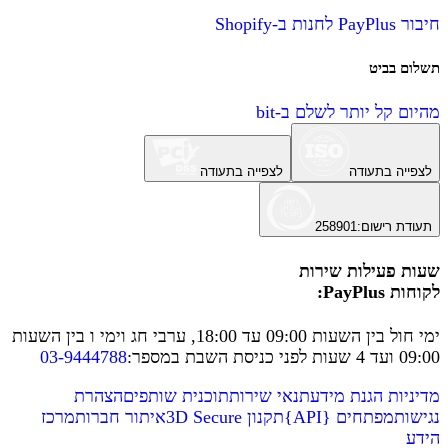
חיבור PayPlus לחנות ב-Shopify
תשלום בביט
מהיום קל יותר לשלם ב-bit
לצפייה בתעודה
לצפייה בתעודה
תעודת רישום
:
258901
שעות פעילות שירות
לקוחות PayPlus:
ימי חול בין השעות 09:00 עד 18:00, ערבי חג וימי ו בין השעות
09:00 ועד 4 שעות לפני כניסת השבת במספר
:
03-9444788
מדיניות הגנת מידע
תנאי שירות
תוכנית שותפים
הצהרת
נגישות
מפתחים
{
API
}
תקנון 3D Secure
איתור חברות
מרכז
הידע