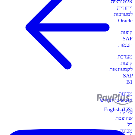
אינטגרציה
ייחודית
למערכות
Oracle
קופות
SAP
חכמות
מערכת
קופות
לקמעונאות
SAP
B1
מכונות
אוטומטיות
חדש
English (US)
סליקה
שהופכת
כל
מכונה