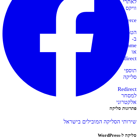
לאתרי
וויקס
WooCommerce
הטמעה
ב-
IFrame
או
Redirect
תוספי
סליקה
Redirect
למסחר
אלקטרוני
פתרונות סליקה
שירותי הסליקה המובילים בישראל
סליקה ל-WordPress