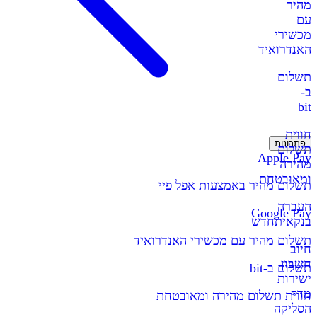
מהיר
עם
מכשירי
האנדרואיד
תשלום
ב-
bit
חווית
פתרונות
תשלום
Apple Pay
מהירה
ומאובטחת
תשלום מהיר באמצעות אפל פיי
העברה
Google Pay
בנקאית
חדש
תשלום מהיר עם מכשירי האנדרואיד
חיוב
חשבון
תשלום ב-bit
ישירות
מדף
חווית תשלום מהירה ומאובטחת
הסליקה