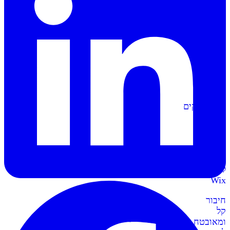
הפקה
אוטומטית
של
מסמכים
וחשבוניות
סליקה
ל-
Shopify
מתממשקים
בקליק
לחנות
השופיפיי
סליקה
ל-
Wix
חיבור
קל
ומאובטח