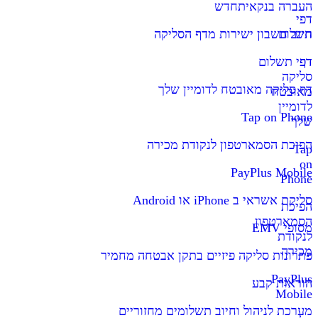
העברה בנקאית
חדש
דפי
תשלום
חיוב חשבון ישירות מדף הסליקה
דף
דפי תשלום
סליקה
דף סליקה מאובטח לדומיין שלך
מאובטח
לדומיין
Tap on Phone
שלך
הפיכת הסמארטפון לנקודת מכירה
Tap
on
PayPlus Mobile
Phone
סליקת אשראי ב iPhone או Android
הפיכת
הסמארטפון
מסופי EMV
לנקודת
מכירה
פתרונות סליקה פיזיים בתקן אבטחה מחמיר
PayPlus
הוראות קבע
Mobile
מערכת לניהול וחיוב תשלומים מחזוריים