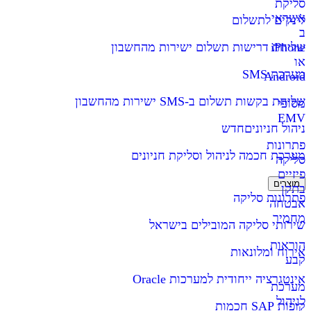
סליקת
אשראי
לינקים לתשלום
ב
iPhone
שליחת דרישות תשלום ישירות מהחשבון
או
מערכת SMS
Android
שליחת בקשות תשלום ב-SMS ישירות מהחשבון
מסופי
EMV
ניהול חניונים
חדש
פתרונות
מערכת חכמה לניהול וסליקת חניונים
סליקה
פיזיים
מוצרים
בתקן
פתרונות סליקה
אבטחה
מחמיר
שירותי סליקה המובילים בישראל
הוראות
אירוח ומלונאות
קבע
אינטגרציה ייחודית למערכות Oracle
מערכת
לניהול
קופות SAP חכמות