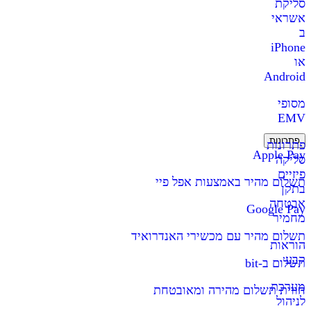
סליקת
אשראי
ב
iPhone
או
Android
מסופי
EMV
פתרונות
פתרונות
Apple Pay
סליקה
פיזיים
תשלום מהיר באמצעות אפל פיי
בתקן
אבטחה
Google Pay
מחמיר
תשלום מהיר עם מכשירי האנדרואיד
הוראות
קבע
תשלום ב-bit
מערכת
חווית תשלום מהירה ומאובטחת
לניהול