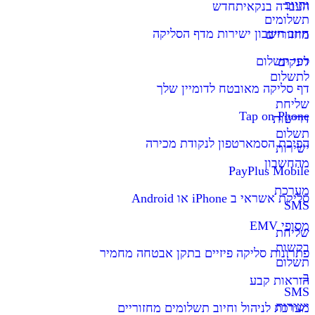
וחיוב
העברה בנקאית
חדש
תשלומים
חיוב חשבון ישירות מדף הסליקה
מחזוריים
דפי תשלום
לינקים
לתשלום
דף סליקה מאובטח לדומיין שלך
שליחת
Tap on Phone
דרישות
תשלום
הפיכת הסמארטפון לנקודת מכירה
ישירות
מהחשבון
PayPlus Mobile
מערכת
סליקת אשראי ב iPhone או Android
SMS
מסופי EMV
שליחת
בקשות
פתרונות סליקה פיזיים בתקן אבטחה מחמיר
תשלום
ב-
הוראות קבע
SMS
ישירות
מערכת לניהול וחיוב תשלומים מחזוריים