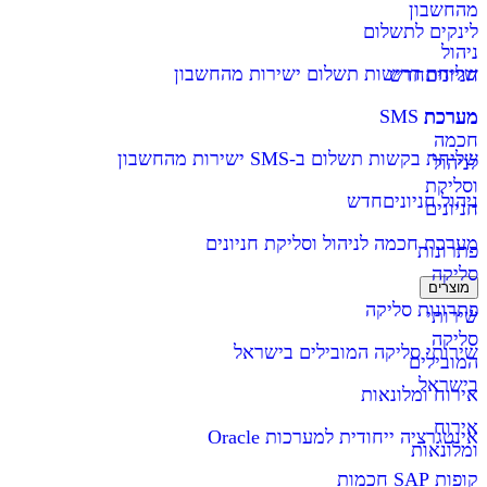
מהחשבון
לינקים לתשלום
ניהול
שליחת דרישות תשלום ישירות מהחשבון
חניונים
חדש
מערכת SMS
מערכת
חכמה
שליחת בקשות תשלום ב-SMS ישירות מהחשבון
לניהול
וסליקת
ניהול חניונים
חדש
חניונים
מערכת חכמה לניהול וסליקת חניונים
פתרונות
סליקה
מוצרים
פתרונות סליקה
שירותי
סליקה
שירותי סליקה המובילים בישראל
המובילים
בישראל
אירוח ומלונאות
אירוח
אינטגרציה ייחודית למערכות Oracle
ומלונאות
קופות SAP חכמות