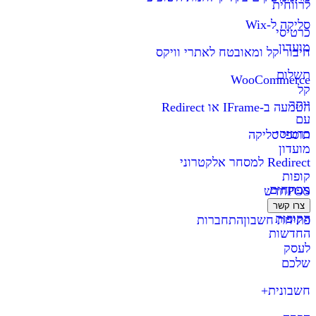
לרווחית
סליקה ל-Wix
כרטיסי
מועדון
חיבור קל ומאובטח לאתרי וויקס
תשלום
WooCommerce
קל
יותר
הטמעה ב-IFrame או Redirect
עם
כרטיסי
תוספי סליקה
מועדון
Redirect למסחר אלקטרוני
קופות
מפתחים
POS
חדש
צרו קשר
הקופות
פתיחת חשבון
התחברות
החדשות
לעסק
שלכם
חשבונית+