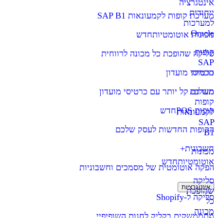
אינטגרציה
ייחודית
מערכת קופות לקמעונאות SAP B1
למערכות
Oracle
מכונות אוטומטיות
חדש
קופות
סליקה שהופכת כל מכונה לרווחית
SAP
חכמות
כרטיסי מועדון
מערכת
תשלום קל יותר עם כרטיסי מועדון
קופות
קופות POS
חדש
לקמעונאות
SAP
הקופות החדשות לעסק שלכם
B1
חשבונית+
מכונות
אוטומטיות
חדש
הפקה אוטומטית של מסמכים וחשבוניות
סליקה
אינטגרציות
שהופכת
סליקה ל-Shopify
כל
מכונה
מתממשקים בקליק לחנות השופיפיי