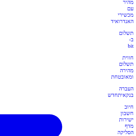
מהיר
עם
מכשירי
האנדרואיד
תשלום
ב-
bit
חווית
תשלום
מהירה
ומאובטחת
העברה
בנקאית
חדש
חיוב
חשבון
ישירות
מדף
הסליקה