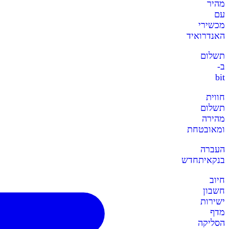
מהיר
עם
מכשירי
האנדרואיד
תשלום
ב-
bit
חווית
תשלום
מהירה
ומאובטחת
העברה
בנקאית
חדש
חיוב
חשבון
ישירות
מדף
הסליקה