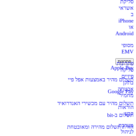
סליקת
אשראי
ב
iPhone
או
Android
מסופי
EMV
פתרונות
פתרונות
Apple Pay
סליקה
פיזיים
תשלום מהיר באמצעות אפל פיי
בתקן
אבטחה
Google Pay
מחמיר
תשלום מהיר עם מכשירי האנדרואיד
הוראות
קבע
תשלום ב-bit
מערכת
חווית תשלום מהירה ומאובטחת
לניהול