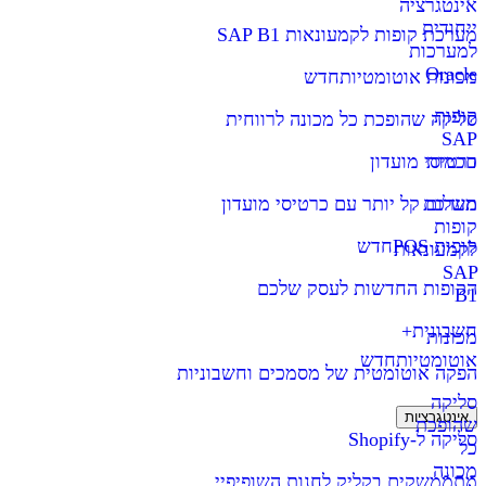
אינטגרציה
ייחודית
מערכת קופות לקמעונאות SAP B1
למערכות
Oracle
מכונות אוטומטיות
חדש
קופות
סליקה שהופכת כל מכונה לרווחית
SAP
חכמות
כרטיסי מועדון
מערכת
תשלום קל יותר עם כרטיסי מועדון
קופות
קופות POS
חדש
לקמעונאות
SAP
הקופות החדשות לעסק שלכם
B1
חשבונית+
מכונות
אוטומטיות
חדש
הפקה אוטומטית של מסמכים וחשבוניות
סליקה
אינטגרציות
שהופכת
סליקה ל-Shopify
כל
מכונה
מתממשקים בקליק לחנות השופיפיי