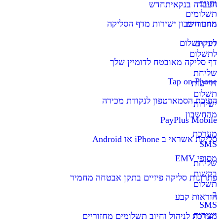
וחיוב
העברה בנקאית
חדש
תשלומים
חיוב חשבון ישירות מדף הסליקה
מחזוריים
דפי תשלום
לינקים
לתשלום
דף סליקה מאובטח לדומיין שלך
שליחת
Tap on Phone
דרישות
תשלום
הפיכת הסמארטפון לנקודת מכירה
ישירות
מהחשבון
PayPlus Mobile
מערכת
סליקת אשראי ב iPhone או Android
SMS
מסופי EMV
שליחת
בקשות
פתרונות סליקה פיזיים בתקן אבטחה מחמיר
תשלום
ב-
הוראות קבע
SMS
ישירות
מערכת לניהול וחיוב תשלומים מחזוריים