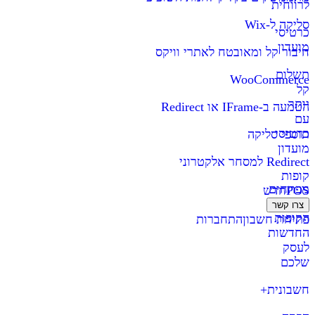
לרווחית
סליקה ל-Wix
כרטיסי
מועדון
חיבור קל ומאובטח לאתרי וויקס
תשלום
WooCommerce
קל
יותר
הטמעה ב-IFrame או Redirect
עם
כרטיסי
תוספי סליקה
מועדון
Redirect למסחר אלקטרוני
קופות
מפתחים
POS
חדש
צרו קשר
הקופות
פתיחת חשבון
התחברות
החדשות
לעסק
שלכם
חשבונית+