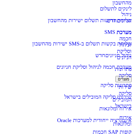
מהחשבון
לינקים לתשלום
ניהול
שליחת דרישות תשלום ישירות מהחשבון
חניונים
חדש
מערכת SMS
מערכת
חכמה
שליחת בקשות תשלום ב-SMS ישירות מהחשבון
לניהול
וסליקת
ניהול חניונים
חדש
חניונים
מערכת חכמה לניהול וסליקת חניונים
פתרונות
סליקה
מוצרים
פתרונות סליקה
שירותי
סליקה
שירותי סליקה המובילים בישראל
המובילים
בישראל
אירוח ומלונאות
אירוח
אינטגרציה ייחודית למערכות Oracle
ומלונאות
קופות SAP חכמות