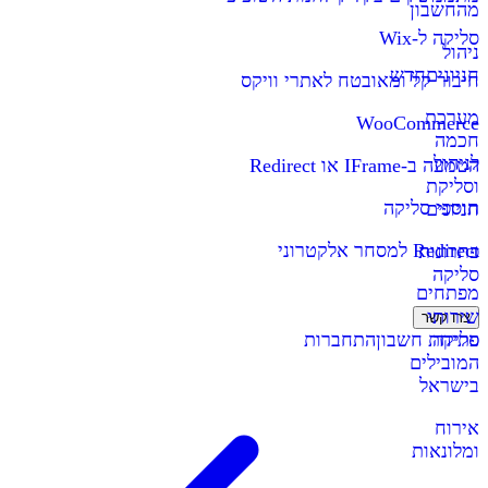
מהחשבון
סליקה ל-Wix
ניהול
חניונים
חדש
חיבור קל ומאובטח לאתרי וויקס
מערכת
WooCommerce
חכמה
לניהול
הטמעה ב-IFrame או Redirect
וסליקת
תוספי סליקה
חניונים
Redirect למסחר אלקטרוני
פתרונות
סליקה
מפתחים
שירותי
צרו קשר
סליקה
פתיחת חשבון
התחברות
המובילים
בישראל
אירוח
ומלונאות