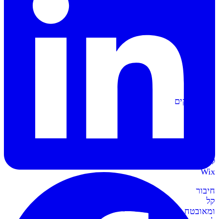
הפקה
אוטומטית
של
מסמכים
וחשבוניות
סליקה
ל-
Shopify
מתממשקים
בקליק
לחנות
השופיפיי
סליקה
ל-
Wix
חיבור
קל
ומאובטח