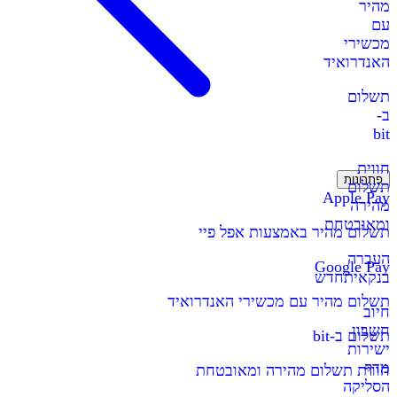
מהיר
עם
מכשירי
האנדרואיד
תשלום
ב-
bit
חווית
פתרונות
תשלום
Apple Pay
מהירה
ומאובטחת
תשלום מהיר באמצעות אפל פיי
העברה
Google Pay
בנקאית
חדש
תשלום מהיר עם מכשירי האנדרואיד
חיוב
חשבון
תשלום ב-bit
ישירות
מדף
חווית תשלום מהירה ומאובטחת
הסליקה