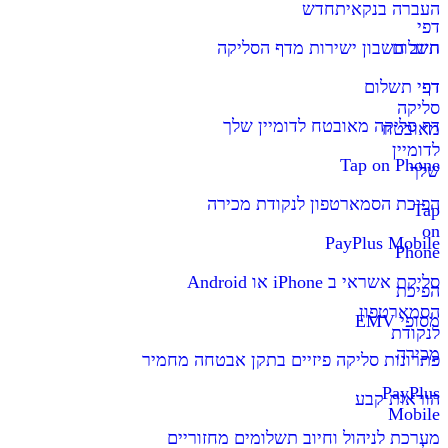
העברה בנקאית
חדש
דפי
תשלום
חיוב חשבון ישירות מדף הסליקה
דף
דפי תשלום
סליקה
דף סליקה מאובטח לדומיין שלך
מאובטח
לדומיין
Tap on Phone
שלך
הפיכת הסמארטפון לנקודת מכירה
Tap
on
PayPlus Mobile
Phone
סליקת אשראי ב iPhone או Android
הפיכת
הסמארטפון
מסופי EMV
לנקודת
מכירה
פתרונות סליקה פיזיים בתקן אבטחה מחמיר
PayPlus
הוראות קבע
Mobile
מערכת לניהול וחיוב תשלומים מחזוריים