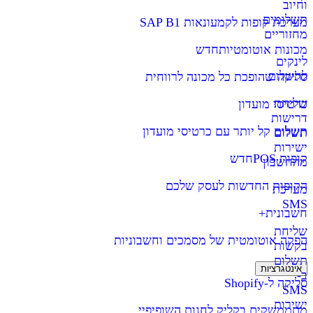
וחיוב
תשלומים
מערכת קופות לקמעונאות SAP B1
מחזוריים
מכונות אוטומטיות
חדש
לינקים
לתשלום
סליקה שהופכת כל מכונה לרווחית
שליחת
כרטיסי מועדון
דרישות
תשלום קל יותר עם כרטיסי מועדון
תשלום
ישירות
קופות POS
חדש
מהחשבון
הקופות החדשות לעסק שלכם
מערכת
SMS
חשבונית+
שליחת
הפקה אוטומטית של מסמכים וחשבוניות
בקשות
תשלום
אינטגרציות
ב-
סליקה ל-Shopify
SMS
ישירות
מתממשקים בקליק לחנות השופיפיי