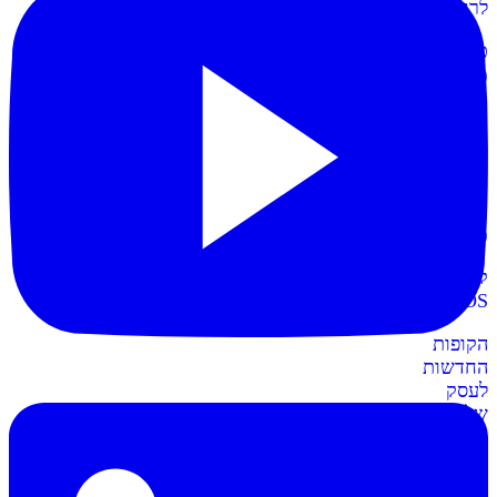
לרווחית
כרטיסי
מועדון
תשלום
קל
יותר
עם
כרטיסי
מועדון
קופות
POS
חדש
הקופות
החדשות
לעסק
שלכם
חשבונית+