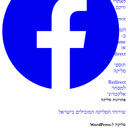
לאתרי
וויקס
WooCommerce
הטמעה
ב-
IFrame
או
Redirect
תוספי
סליקה
Redirect
למסחר
אלקטרוני
פתרונות סליקה
שירותי הסליקה המובילים בישראל
סליקה ל-WordPress