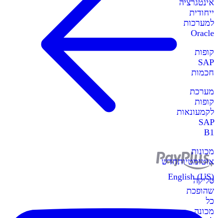
אינטגרציה
ייחודית
למערכות
Oracle
קופות
SAP
חכמות
מערכת
קופות
לקמעונאות
SAP
B1
מכונות
אוטומטיות
חדש
English (US)
סליקה
שהופכת
כל
מכונה