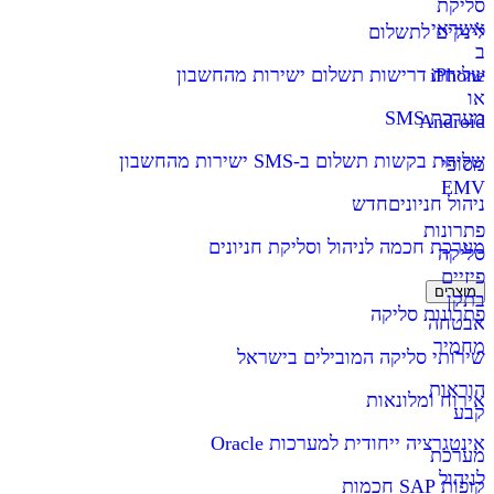
סליקת
אשראי
לינקים לתשלום
ב
iPhone
שליחת דרישות תשלום ישירות מהחשבון
או
מערכת SMS
Android
שליחת בקשות תשלום ב-SMS ישירות מהחשבון
מסופי
EMV
ניהול חניונים
חדש
פתרונות
מערכת חכמה לניהול וסליקת חניונים
סליקה
פיזיים
מוצרים
בתקן
פתרונות סליקה
אבטחה
מחמיר
שירותי סליקה המובילים בישראל
הוראות
אירוח ומלונאות
קבע
אינטגרציה ייחודית למערכות Oracle
מערכת
לניהול
קופות SAP חכמות