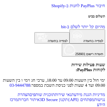
חיבור PayPlus לחנות ב-Shopify
תשלום בביט
מהיום קל יותר לשלם ב-bit
לצפייה בתעודה
לצפייה בתעודה
תעודת רישום
:
258901
שעות פעילות שירות
לקוחות PayPlus:
ימי חול בין השעות 09:00 עד 18:00, ערבי חג וימי ו בין השעות
09:00 ועד 4 שעות לפני כניסת השבת במספר
:
03-9444788
מדיניות הגנת מידע
תנאי שירות
תוכנית שותפים
הצהרת
נגישות
מפתחים
{
API
}
תקנון 3D Secure
איתור חברות
מרכז
הידע