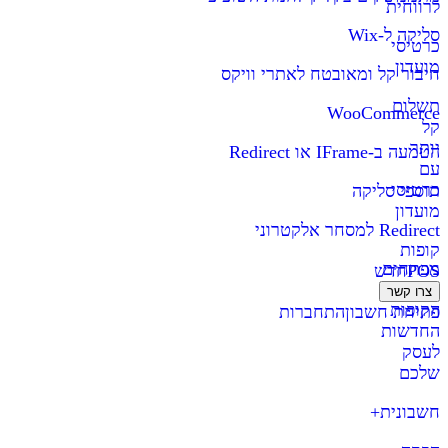
לרווחית
סליקה ל-Wix
כרטיסי
מועדון
חיבור קל ומאובטח לאתרי וויקס
תשלום
WooCommerce
קל
יותר
הטמעה ב-IFrame או Redirect
עם
כרטיסי
תוספי סליקה
מועדון
Redirect למסחר אלקטרוני
קופות
מפתחים
POS
חדש
צרו קשר
הקופות
פתיחת חשבון
התחברות
החדשות
לעסק
שלכם
חשבונית+