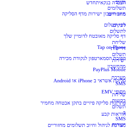
וחיוב
העברה בנקאית
חדש
תשלומים
חיוב חשבון ישירות מדף הסליקה
מחזוריים
דפי תשלום
לינקים
לתשלום
דף סליקה מאובטח לדומיין שלך
שליחת
Tap on Phone
דרישות
תשלום
הפיכת הסמארטפון לנקודת מכירה
ישירות
מהחשבון
PayPlus Mobile
מערכת
סליקת אשראי ב iPhone או Android
SMS
מסופי EMV
שליחת
בקשות
פתרונות סליקה פיזיים בתקן אבטחה מחמיר
תשלום
ב-
הוראות קבע
SMS
ישירות
מערכת לניהול וחיוב תשלומים מחזוריים