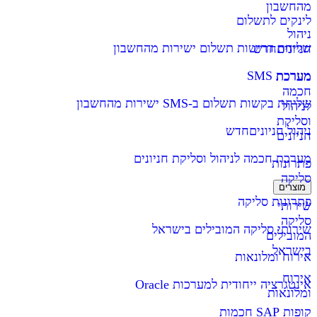
מהחשבון
לינקים לתשלום
ניהול
שליחת דרישות תשלום ישירות מהחשבון
חניונים
חדש
מערכת SMS
מערכת
חכמה
שליחת בקשות תשלום ב-SMS ישירות מהחשבון
לניהול
וסליקת
ניהול חניונים
חדש
חניונים
מערכת חכמה לניהול וסליקת חניונים
פתרונות
סליקה
מוצרים
פתרונות סליקה
שירותי
סליקה
שירותי סליקה המובילים בישראל
המובילים
בישראל
אירוח ומלונאות
אירוח
אינטגרציה ייחודית למערכות Oracle
ומלונאות
קופות SAP חכמות