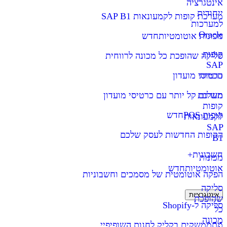
אינטגרציה
ייחודית
מערכת קופות לקמעונאות SAP B1
למערכות
Oracle
מכונות אוטומטיות
חדש
קופות
סליקה שהופכת כל מכונה לרווחית
SAP
חכמות
כרטיסי מועדון
מערכת
תשלום קל יותר עם כרטיסי מועדון
קופות
קופות POS
חדש
לקמעונאות
SAP
הקופות החדשות לעסק שלכם
B1
חשבונית+
מכונות
אוטומטיות
חדש
הפקה אוטומטית של מסמכים וחשבוניות
סליקה
אינטגרציות
שהופכת
סליקה ל-Shopify
כל
מכונה
מתממשקים בקליק לחנות השופיפיי