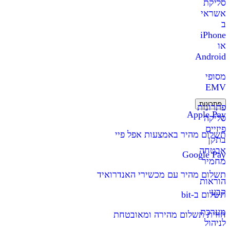
סליקת
אשראי
ב
iPhone
או
Android
מסופי
EMV
פתרונות
פתרונות
Apple Pay
סליקה
פיזיים
תשלום מהיר באמצעות אפל פיי
בתקן
אבטחה
Google Pay
מחמיר
תשלום מהיר עם מכשירי האנדרואיד
הוראות
קבע
תשלום ב-bit
מערכת
חווית תשלום מהירה ומאובטחת
לניהול