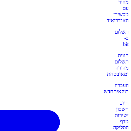
מהיר
עם
מכשירי
האנדרואיד
תשלום
ב-
bit
חווית
תשלום
מהירה
ומאובטחת
העברה
בנקאית
חדש
חיוב
חשבון
ישירות
מדף
הסליקה