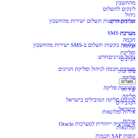
מהחשבון
לינקים לתשלום
ניהול
שליחת דרישות תשלום ישירות מהחשבון
חניונים
חדש
מערכת SMS
מערכת
חכמה
שליחת בקשות תשלום ב-SMS ישירות מהחשבון
לניהול
וסליקת
ניהול חניונים
חדש
חניונים
מערכת חכמה לניהול וסליקת חניונים
פתרונות
סליקה
מוצרים
פתרונות סליקה
שירותי
סליקה
שירותי סליקה המובילים בישראל
המובילים
בישראל
אירוח ומלונאות
אירוח
אינטגרציה ייחודית למערכות Oracle
ומלונאות
קופות SAP חכמות