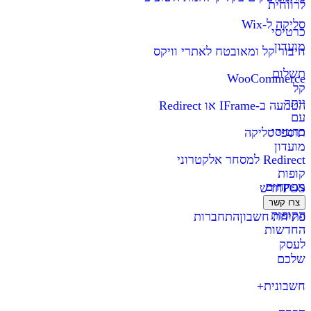
לרווחית
סליקה ל-Wix
כרטיסי
מועדון
חיבור קל ומאובטח לאתרי וויקס
תשלום
WooCommerce
קל
יותר
הטמעה ב-IFrame או Redirect
עם
כרטיסי
תוספי סליקה
מועדון
Redirect למסחר אלקטרוני
קופות
מפתחים
POS
חדש
צרו קשר
הקופות
פתיחת חשבון
התחברות
החדשות
לעסק
שלכם
חשבונית+