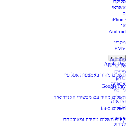
סליקת
אשראי
ב
iPhone
או
Android
מסופי
EMV
פתרונות
פתרונות
Apple Pay
סליקה
פיזיים
תשלום מהיר באמצעות אפל פיי
בתקן
אבטחה
Google Pay
מחמיר
תשלום מהיר עם מכשירי האנדרואיד
הוראות
קבע
תשלום ב-bit
מערכת
חווית תשלום מהירה ומאובטחת
לניהול