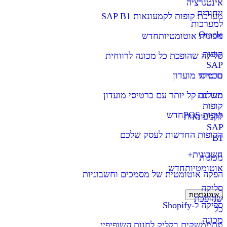
אינטגרציה
ייחודית
מערכת קופות לקמעונאות SAP B1
למערכות
Oracle
מכונות אוטומטיות
חדש
קופות
סליקה שהופכת כל מכונה לרווחית
SAP
חכמות
כרטיסי מועדון
מערכת
תשלום קל יותר עם כרטיסי מועדון
קופות
קופות POS
חדש
לקמעונאות
SAP
הקופות החדשות לעסק שלכם
B1
חשבונית+
מכונות
אוטומטיות
חדש
הפקה אוטומטית של מסמכים וחשבוניות
סליקה
אינטגרציות
שהופכת
סליקה ל-Shopify
כל
מכונה
מתממשקים בקליק לחנות השופיפיי