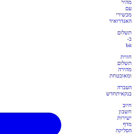
מהיר
עם
מכשירי
האנדרואיד
תשלום
ב-
bit
חווית
תשלום
מהירה
ומאובטחת
העברה
בנקאית
חדש
חיוב
חשבון
ישירות
מדף
הסליקה