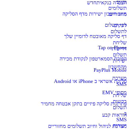
וחיוב
העברה בנקאית
חדש
תשלומים
חיוב חשבון ישירות מדף הסליקה
מחזוריים
דפי תשלום
לינקים
לתשלום
דף סליקה מאובטח לדומיין שלך
שליחת
Tap on Phone
דרישות
תשלום
הפיכת הסמארטפון לנקודת מכירה
ישירות
מהחשבון
PayPlus Mobile
מערכת
סליקת אשראי ב iPhone או Android
SMS
מסופי EMV
שליחת
בקשות
פתרונות סליקה פיזיים בתקן אבטחה מחמיר
תשלום
ב-
הוראות קבע
SMS
ישירות
מערכת לניהול וחיוב תשלומים מחזוריים