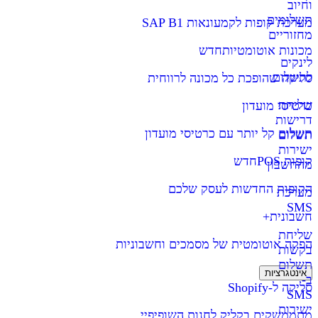
וחיוב
תשלומים
מערכת קופות לקמעונאות SAP B1
מחזוריים
מכונות אוטומטיות
חדש
לינקים
לתשלום
סליקה שהופכת כל מכונה לרווחית
שליחת
כרטיסי מועדון
דרישות
תשלום קל יותר עם כרטיסי מועדון
תשלום
ישירות
קופות POS
חדש
מהחשבון
הקופות החדשות לעסק שלכם
מערכת
SMS
חשבונית+
שליחת
הפקה אוטומטית של מסמכים וחשבוניות
בקשות
תשלום
אינטגרציות
ב-
סליקה ל-Shopify
SMS
ישירות
מתממשקים בקליק לחנות השופיפיי