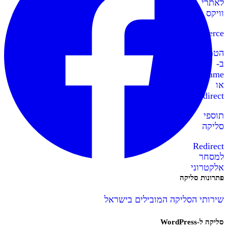
לאתרי
וויקס
WooCommerce
הטמעה
ב-
IFrame
או
Redirect
תוספי
סליקה
Redirect
למסחר
אלקטרוני
פתרונות סליקה
שירותי הסליקה המובילים בישראל
סליקה ל-WordPress