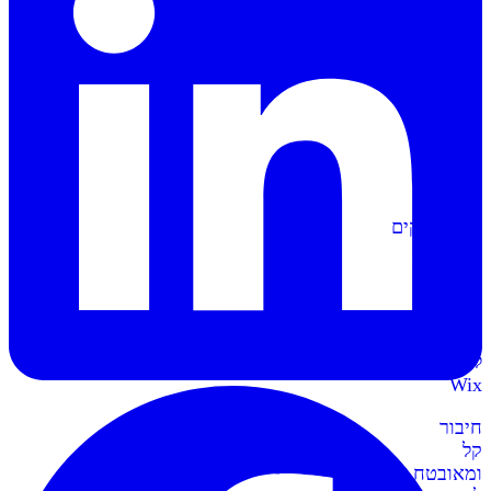
הפקה
אוטומטית
של
מסמכים
וחשבוניות
סליקה
ל-
Shopify
מתממשקים
בקליק
לחנות
השופיפיי
סליקה
ל-
Wix
חיבור
קל
ומאובטח