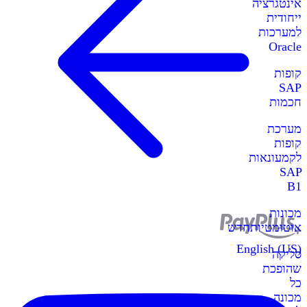
אינטגרציה
ייחודית
למערכות
Oracle
קופות
SAP
חכמות
מערכת
קופות
לקמעונאות
SAP
B1
מכונות
אוטומטיות
חדש
English (US)
סליקה
שהופכת
כל
מכונה