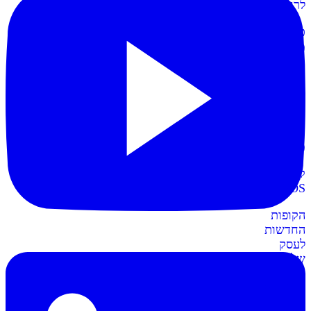
לרווחית
כרטיסי
מועדון
תשלום
קל
יותר
עם
כרטיסי
מועדון
קופות
POS
חדש
הקופות
החדשות
לעסק
שלכם
חשבונית+