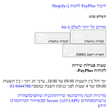
חיבור PayPlus לחנות ב-Shopify
תשלום בביט
מהיום קל יותר לשלם ב-bit
לצפייה בתעודה
לצפייה בתעודה
תעודת רישום
:
258901
שעות פעילות שירות
לקוחות PayPlus:
ימי חול בין השעות 09:00 עד 18:00, ערבי חג וימי ו בין השעות
09:00 ועד 4 שעות לפני כניסת השבת במספר
:
03-9444788
מדיניות הגנת מידע
תנאי שירות
תוכנית שותפים
הצהרת
נגישות
מפתחים
{
API
}
תקנון 3D Secure
איתור חברות
מרכז
הידע