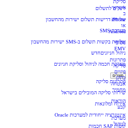
סליקת
אשראי
לינקים לתשלום
ב
iPhone
שליחת דרישות תשלום ישירות מהחשבון
או
מערכת SMS
Android
שליחת בקשות תשלום ב-SMS ישירות מהחשבון
מסופי
EMV
ניהול חניונים
חדש
פתרונות
מערכת חכמה לניהול וסליקת חניונים
סליקה
פיזיים
מוצרים
בתקן
פתרונות סליקה
אבטחה
מחמיר
שירותי סליקה המובילים בישראל
הוראות
אירוח ומלונאות
קבע
אינטגרציה ייחודית למערכות Oracle
מערכת
לניהול
קופות SAP חכמות