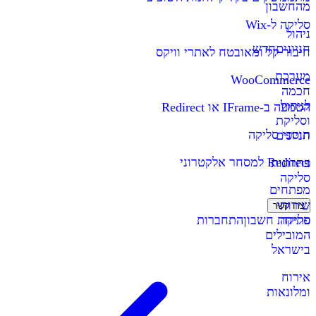
מהחשבון
סליקה ל-Wix
ניהול
חניונים
חדש
חיבור קל ומאובטח לאתרי וויקס
מערכת
WooCommerce
חכמה
לניהול
הטמעה ב-IFrame או Redirect
וסליקת
תוספי סליקה
חניונים
Redirect למסחר אלקטרוני
פתרונות
סליקה
מפתחים
שירותי
צרו קשר
סליקה
פתיחת חשבון
התחברות
המובילים
בישראל
אירוח
ומלונאות