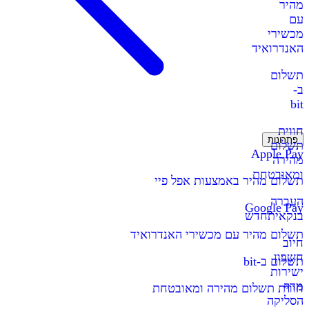
מהיר
עם
מכשירי
האנדרואיד
תשלום
ב-
bit
חווית
פתרונות
תשלום
Apple Pay
מהירה
ומאובטחת
תשלום מהיר באמצעות אפל פיי
העברה
Google Pay
בנקאית
חדש
תשלום מהיר עם מכשירי האנדרואיד
חיוב
חשבון
תשלום ב-bit
ישירות
מדף
חווית תשלום מהירה ומאובטחת
הסליקה