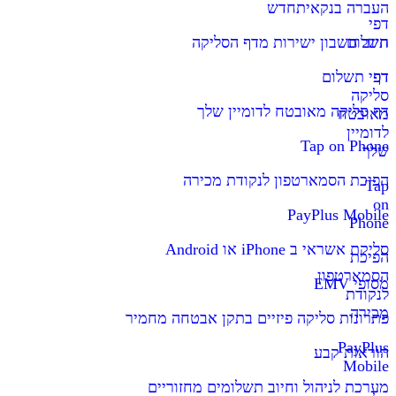
העברה בנקאית
חדש
דפי
תשלום
חיוב חשבון ישירות מדף הסליקה
דף
דפי תשלום
סליקה
דף סליקה מאובטח לדומיין שלך
מאובטח
לדומיין
Tap on Phone
שלך
הפיכת הסמארטפון לנקודת מכירה
Tap
on
PayPlus Mobile
Phone
סליקת אשראי ב iPhone או Android
הפיכת
הסמארטפון
מסופי EMV
לנקודת
מכירה
פתרונות סליקה פיזיים בתקן אבטחה מחמיר
PayPlus
הוראות קבע
Mobile
מערכת לניהול וחיוב תשלומים מחזוריים