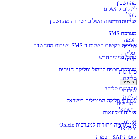
מהחשבון
לינקים לתשלום
ניהול
שליחת דרישות תשלום ישירות מהחשבון
חניונים
חדש
מערכת SMS
מערכת
חכמה
שליחת בקשות תשלום ב-SMS ישירות מהחשבון
לניהול
וסליקת
ניהול חניונים
חדש
חניונים
מערכת חכמה לניהול וסליקת חניונים
פתרונות
סליקה
מוצרים
פתרונות סליקה
שירותי
סליקה
שירותי סליקה המובילים בישראל
המובילים
בישראל
אירוח ומלונאות
אירוח
אינטגרציה ייחודית למערכות Oracle
ומלונאות
קופות SAP חכמות