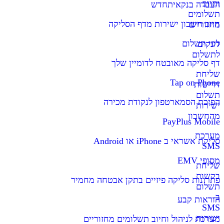
וחיוב
העברה בנקאית
חדש
תשלומים
חיוב חשבון ישירות מדף הסליקה
מחזוריים
דפי תשלום
לינקים
לתשלום
דף סליקה מאובטח לדומיין שלך
שליחת
Tap on Phone
דרישות
תשלום
הפיכת הסמארטפון לנקודת מכירה
ישירות
מהחשבון
PayPlus Mobile
מערכת
סליקת אשראי ב iPhone או Android
SMS
מסופי EMV
שליחת
בקשות
פתרונות סליקה פיזיים בתקן אבטחה מחמיר
תשלום
ב-
הוראות קבע
SMS
ישירות
מערכת לניהול וחיוב תשלומים מחזוריים