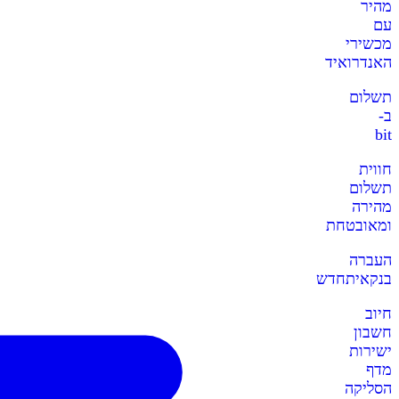
מהיר
עם
מכשירי
האנדרואיד
תשלום
ב-
bit
חווית
תשלום
מהירה
ומאובטחת
העברה
בנקאית
חדש
חיוב
חשבון
ישירות
מדף
הסליקה