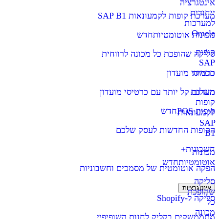
אינטגרציה
ייחודית
מערכת קופות לקמעונאות SAP B1
למערכות
Oracle
מכונות אוטומטיות
חדש
קופות
סליקה שהופכת כל מכונה לרווחית
SAP
חכמות
כרטיסי מועדון
מערכת
תשלום קל יותר עם כרטיסי מועדון
קופות
קופות POS
חדש
לקמעונאות
SAP
הקופות החדשות לעסק שלכם
B1
חשבונית+
מכונות
אוטומטיות
חדש
הפקה אוטומטית של מסמכים וחשבוניות
סליקה
אינטגרציות
שהופכת
סליקה ל-Shopify
כל
מכונה
מתממשקים בקליק לחנות השופיפיי