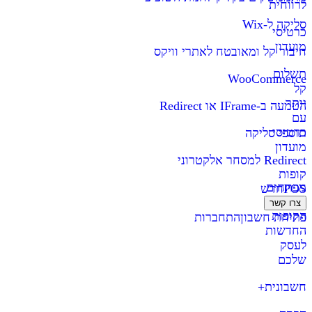
לרווחית
סליקה ל-Wix
כרטיסי
מועדון
חיבור קל ומאובטח לאתרי וויקס
תשלום
WooCommerce
קל
יותר
הטמעה ב-IFrame או Redirect
עם
כרטיסי
תוספי סליקה
מועדון
Redirect למסחר אלקטרוני
קופות
מפתחים
POS
חדש
צרו קשר
הקופות
פתיחת חשבון
התחברות
החדשות
לעסק
שלכם
חשבונית+