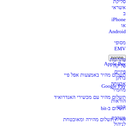
סליקת
אשראי
ב
iPhone
או
Android
מסופי
EMV
פתרונות
פתרונות
Apple Pay
סליקה
פיזיים
תשלום מהיר באמצעות אפל פיי
בתקן
אבטחה
Google Pay
מחמיר
תשלום מהיר עם מכשירי האנדרואיד
הוראות
קבע
תשלום ב-bit
מערכת
חווית תשלום מהירה ומאובטחת
לניהול