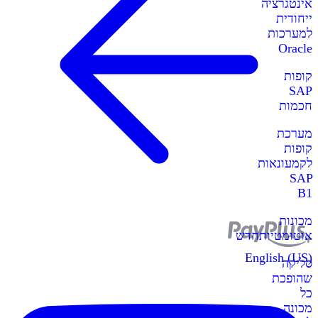
אינטגרציה
ייחודית
למערכות
Oracle
קופות
SAP
חכמות
מערכת
קופות
לקמעונאות
SAP
B1
מכונות
אוטומטיות
חדש
English (US)
סליקה
שהופכת
כל
מכונה