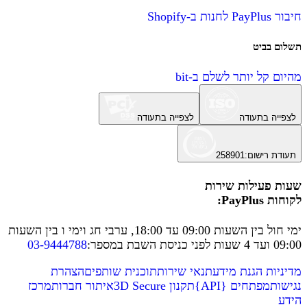
חיבור PayPlus לחנות ב-Shopify
תשלום בביט
מהיום קל יותר לשלם ב-bit
לצפייה בתעודה
לצפייה בתעודה
תעודת רישום
:
258901
שעות פעילות שירות
לקוחות PayPlus:
ימי חול בין השעות 09:00 עד 18:00, ערבי חג וימי ו בין השעות
09:00 ועד 4 שעות לפני כניסת השבת במספר
:
03-9444788
מדיניות הגנת מידע
תנאי שירות
תוכנית שותפים
הצהרת
נגישות
מפתחים
{
API
}
תקנון 3D Secure
איתור חברות
מרכז
הידע