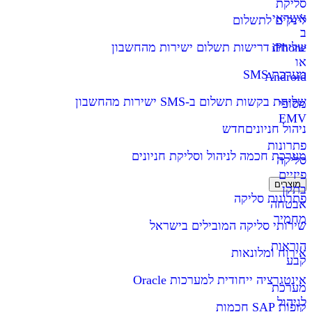
סליקת
אשראי
לינקים לתשלום
ב
iPhone
שליחת דרישות תשלום ישירות מהחשבון
או
מערכת SMS
Android
שליחת בקשות תשלום ב-SMS ישירות מהחשבון
מסופי
EMV
ניהול חניונים
חדש
פתרונות
מערכת חכמה לניהול וסליקת חניונים
סליקה
פיזיים
מוצרים
בתקן
פתרונות סליקה
אבטחה
מחמיר
שירותי סליקה המובילים בישראל
הוראות
אירוח ומלונאות
קבע
אינטגרציה ייחודית למערכות Oracle
מערכת
לניהול
קופות SAP חכמות