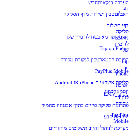
העברה בנקאית
חדש
דפי
תשלום
חיוב חשבון ישירות מדף הסליקה
דף
דפי תשלום
סליקה
דף סליקה מאובטח לדומיין שלך
מאובטח
לדומיין
Tap on Phone
שלך
הפיכת הסמארטפון לנקודת מכירה
Tap
on
PayPlus Mobile
Phone
סליקת אשראי ב iPhone או Android
הפיכת
הסמארטפון
מסופי EMV
לנקודת
מכירה
פתרונות סליקה פיזיים בתקן אבטחה מחמיר
PayPlus
הוראות קבע
Mobile
מערכת לניהול וחיוב תשלומים מחזוריים