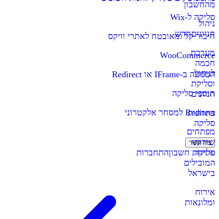
מהחשבון
סליקה ל-Wix
ניהול
חניונים
חדש
חיבור קל ומאובטח לאתרי וויקס
מערכת
WooCommerce
חכמה
לניהול
הטמעה ב-IFrame או Redirect
וסליקת
תוספי סליקה
חניונים
Redirect למסחר אלקטרוני
פתרונות
סליקה
מפתחים
שירותי
צרו קשר
סליקה
פתיחת חשבון
התחברות
המובילים
בישראל
אירוח
ומלונאות