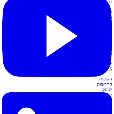
לרווחית
כרטיסי
מועדון
תשלום
קל
יותר
עם
כרטיסי
מועדון
קופות
POS
חדש
הקופות
החדשות
לעסק
שלכם
חשבונית+