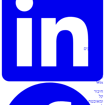
הפקה
אוטומטית
של
מסמכים
וחשבוניות
סליקה
ל-
Shopify
מתממשקים
בקליק
לחנות
השופיפיי
סליקה
ל-
Wix
חיבור
קל
ומאובטח