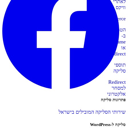
לאתרי
וויקס
WooCommerce
הטמעה
ב-
IFrame
או
Redirect
תוספי
סליקה
Redirect
למסחר
אלקטרוני
פתרונות סליקה
שירותי הסליקה המובילים בישראל
סליקה ל-WordPress