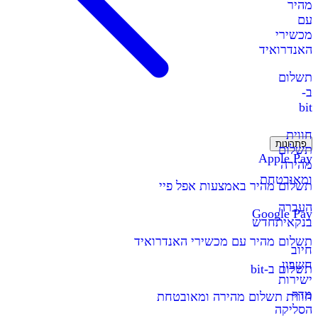
מהיר
עם
מכשירי
האנדרואיד
תשלום
ב-
bit
חווית
פתרונות
תשלום
Apple Pay
מהירה
ומאובטחת
תשלום מהיר באמצעות אפל פיי
העברה
Google Pay
בנקאית
חדש
תשלום מהיר עם מכשירי האנדרואיד
חיוב
חשבון
תשלום ב-bit
ישירות
מדף
חווית תשלום מהירה ומאובטחת
הסליקה