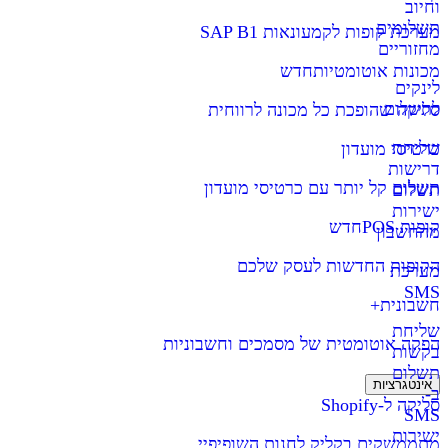
וחיוב
תשלומים
מערכת קופות לקמעונאות SAP B1
מחזוריים
מכונות אוטומטיות
חדש
לינקים
לתשלום
סליקה שהופכת כל מכונה לרווחית
שליחת
כרטיסי מועדון
דרישות
תשלום קל יותר עם כרטיסי מועדון
תשלום
ישירות
קופות POS
חדש
מהחשבון
הקופות החדשות לעסק שלכם
מערכת
SMS
חשבונית+
שליחת
הפקה אוטומטית של מסמכים וחשבוניות
בקשות
תשלום
אינטגרציות
ב-
סליקה ל-Shopify
SMS
ישירות
מתממשקים בקליק לחנות השופיפיי