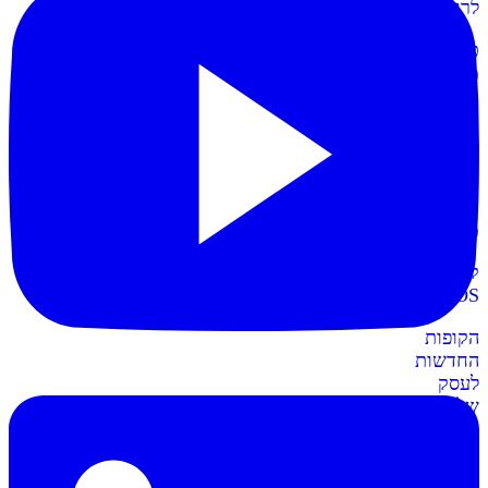
לרווחית
כרטיסי
מועדון
תשלום
קל
יותר
עם
כרטיסי
מועדון
קופות
POS
חדש
הקופות
החדשות
לעסק
שלכם
חשבונית+