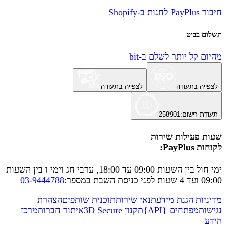
חיבור PayPlus לחנות ב-Shopify
תשלום בביט
מהיום קל יותר לשלם ב-bit
לצפייה בתעודה
לצפייה בתעודה
תעודת רישום
:
258901
שעות פעילות שירות
לקוחות PayPlus:
ימי חול בין השעות 09:00 עד 18:00, ערבי חג וימי ו בין השעות
09:00 ועד 4 שעות לפני כניסת השבת במספר
:
03-9444788
מדיניות הגנת מידע
תנאי שירות
תוכנית שותפים
הצהרת
נגישות
מפתחים
{
API
}
תקנון 3D Secure
איתור חברות
מרכז
הידע