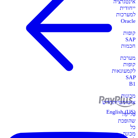
אינטגרציה
ייחודית
למערכות
Oracle
קופות
SAP
חכמות
מערכת
קופות
לקמעונאות
SAP
B1
מכונות
אוטומטיות
חדש
English (US)
סליקה
שהופכת
כל
מכונה