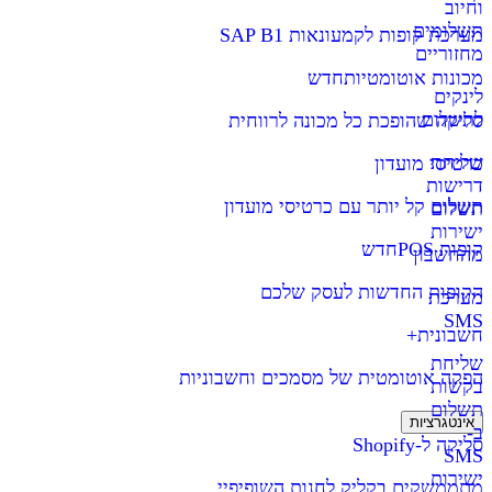
וחיוב
תשלומים
מערכת קופות לקמעונאות SAP B1
מחזוריים
מכונות אוטומטיות
חדש
לינקים
לתשלום
סליקה שהופכת כל מכונה לרווחית
שליחת
כרטיסי מועדון
דרישות
תשלום קל יותר עם כרטיסי מועדון
תשלום
ישירות
קופות POS
חדש
מהחשבון
הקופות החדשות לעסק שלכם
מערכת
SMS
חשבונית+
שליחת
הפקה אוטומטית של מסמכים וחשבוניות
בקשות
תשלום
אינטגרציות
ב-
סליקה ל-Shopify
SMS
ישירות
מתממשקים בקליק לחנות השופיפיי