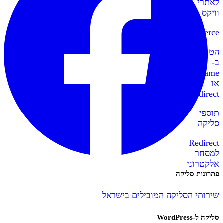
לאתרי
וויקס
WooCommerce
הטמעה
ב-
IFrame
או
Redirect
תוספי
סליקה
Redirect
למסחר
אלקטרוני
פתרונות סליקה
שירותי הסליקה המובילים בישראל
סליקה ל-WordPress