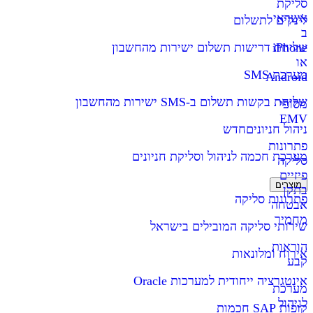
סליקת
אשראי
לינקים לתשלום
ב
iPhone
שליחת דרישות תשלום ישירות מהחשבון
או
מערכת SMS
Android
שליחת בקשות תשלום ב-SMS ישירות מהחשבון
מסופי
EMV
ניהול חניונים
חדש
פתרונות
מערכת חכמה לניהול וסליקת חניונים
סליקה
פיזיים
מוצרים
בתקן
פתרונות סליקה
אבטחה
מחמיר
שירותי סליקה המובילים בישראל
הוראות
אירוח ומלונאות
קבע
אינטגרציה ייחודית למערכות Oracle
מערכת
לניהול
קופות SAP חכמות