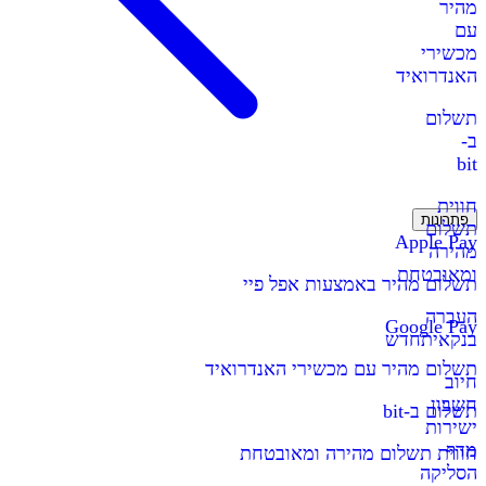
מהיר
עם
מכשירי
האנדרואיד
תשלום
ב-
bit
חווית
פתרונות
תשלום
Apple Pay
מהירה
ומאובטחת
תשלום מהיר באמצעות אפל פיי
העברה
Google Pay
בנקאית
חדש
תשלום מהיר עם מכשירי האנדרואיד
חיוב
חשבון
תשלום ב-bit
ישירות
מדף
חווית תשלום מהירה ומאובטחת
הסליקה