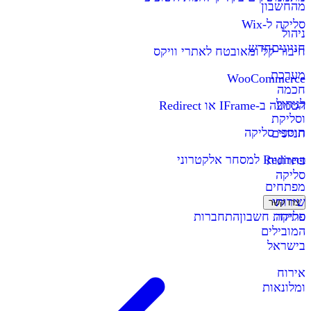
מהחשבון
סליקה ל-Wix
ניהול
חניונים
חדש
חיבור קל ומאובטח לאתרי וויקס
מערכת
WooCommerce
חכמה
לניהול
הטמעה ב-IFrame או Redirect
וסליקת
תוספי סליקה
חניונים
Redirect למסחר אלקטרוני
פתרונות
סליקה
מפתחים
שירותי
צרו קשר
סליקה
פתיחת חשבון
התחברות
המובילים
בישראל
אירוח
ומלונאות