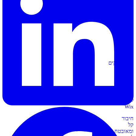
הפקה
אוטומטית
של
מסמכים
וחשבוניות
סליקה
ל-
Shopify
מתממשקים
בקליק
לחנות
השופיפיי
סליקה
ל-
Wix
חיבור
קל
ומאובטח