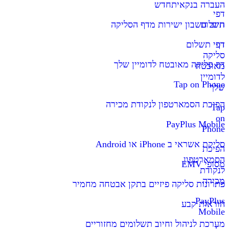
העברה בנקאית
חדש
דפי
תשלום
חיוב חשבון ישירות מדף הסליקה
דף
דפי תשלום
סליקה
דף סליקה מאובטח לדומיין שלך
מאובטח
לדומיין
Tap on Phone
שלך
הפיכת הסמארטפון לנקודת מכירה
Tap
on
PayPlus Mobile
Phone
סליקת אשראי ב iPhone או Android
הפיכת
הסמארטפון
מסופי EMV
לנקודת
מכירה
פתרונות סליקה פיזיים בתקן אבטחה מחמיר
PayPlus
הוראות קבע
Mobile
מערכת לניהול וחיוב תשלומים מחזוריים