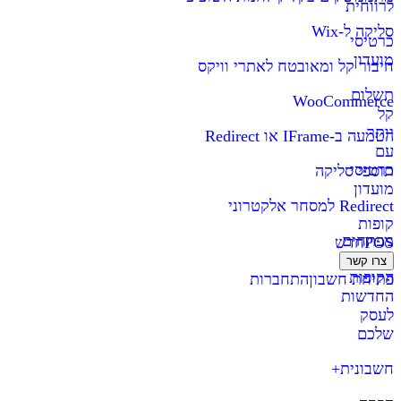
לרווחית
סליקה ל-Wix
כרטיסי
מועדון
חיבור קל ומאובטח לאתרי וויקס
תשלום
WooCommerce
קל
יותר
הטמעה ב-IFrame או Redirect
עם
כרטיסי
תוספי סליקה
מועדון
Redirect למסחר אלקטרוני
קופות
מפתחים
POS
חדש
צרו קשר
הקופות
פתיחת חשבון
התחברות
החדשות
לעסק
שלכם
חשבונית+