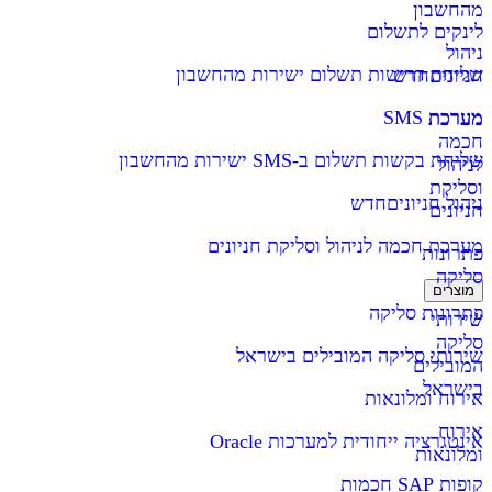
מהחשבון
לינקים לתשלום
ניהול
שליחת דרישות תשלום ישירות מהחשבון
חניונים
חדש
מערכת SMS
מערכת
חכמה
שליחת בקשות תשלום ב-SMS ישירות מהחשבון
לניהול
וסליקת
ניהול חניונים
חדש
חניונים
מערכת חכמה לניהול וסליקת חניונים
פתרונות
סליקה
מוצרים
פתרונות סליקה
שירותי
סליקה
שירותי סליקה המובילים בישראל
המובילים
בישראל
אירוח ומלונאות
אירוח
אינטגרציה ייחודית למערכות Oracle
ומלונאות
קופות SAP חכמות