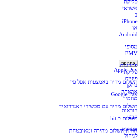
סליקת
אשראי
ב
iPhone
או
Android
מסופי
EMV
פתרונות
פתרונות
Apple Pay
סליקה
פיזיים
תשלום מהיר באמצעות אפל פיי
בתקן
אבטחה
Google Pay
מחמיר
תשלום מהיר עם מכשירי האנדרואיד
הוראות
קבע
תשלום ב-bit
מערכת
חווית תשלום מהירה ומאובטחת
לניהול