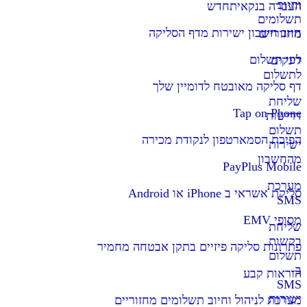
וחיוב
העברה בנקאית
חדש
תשלומים
חיוב חשבון ישירות מדף הסליקה
מחזוריים
דפי תשלום
לינקים
לתשלום
דף סליקה מאובטח לדומיין שלך
שליחת
Tap on Phone
דרישות
תשלום
הפיכת הסמארטפון לנקודת מכירה
ישירות
מהחשבון
PayPlus Mobile
מערכת
סליקת אשראי ב iPhone או Android
SMS
מסופי EMV
שליחת
בקשות
פתרונות סליקה פיזיים בתקן אבטחה מחמיר
תשלום
ב-
הוראות קבע
SMS
ישירות
מערכת לניהול וחיוב תשלומים מחזוריים