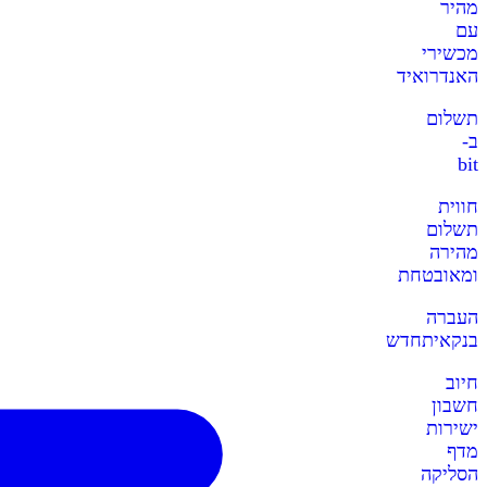
מהיר
עם
מכשירי
האנדרואיד
תשלום
ב-
bit
חווית
תשלום
מהירה
ומאובטחת
העברה
בנקאית
חדש
חיוב
חשבון
ישירות
מדף
הסליקה