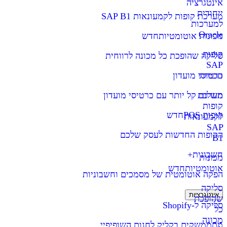
אינטגרציה
ייחודית
מערכת קופות לקמעונאות SAP B1
למערכות
Oracle
מכונות אוטומטיות
חדש
קופות
סליקה שהופכת כל מכונה לרווחית
SAP
חכמות
כרטיסי מועדון
מערכת
תשלום קל יותר עם כרטיסי מועדון
קופות
קופות POS
חדש
לקמעונאות
SAP
הקופות החדשות לעסק שלכם
B1
חשבונית+
מכונות
אוטומטיות
חדש
הפקה אוטומטית של מסמכים וחשבוניות
סליקה
אינטגרציות
שהופכת
סליקה ל-Shopify
כל
מכונה
מתממשקים בקליק לחנות השופיפיי