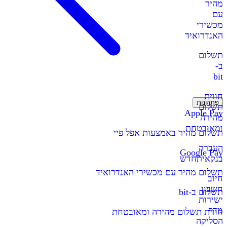
מהיר
עם
מכשירי
האנדרואיד
תשלום
ב-
bit
חווית
פתרונות
תשלום
Apple Pay
מהירה
ומאובטחת
תשלום מהיר באמצעות אפל פיי
העברה
Google Pay
בנקאית
חדש
תשלום מהיר עם מכשירי האנדרואיד
חיוב
חשבון
תשלום ב-bit
ישירות
מדף
חווית תשלום מהירה ומאובטחת
הסליקה