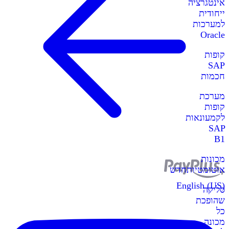
אינטגרציה
ייחודית
למערכות
Oracle
קופות
SAP
חכמות
מערכת
קופות
לקמעונאות
SAP
B1
מכונות
אוטומטיות
חדש
English (US)
סליקה
שהופכת
כל
מכונה