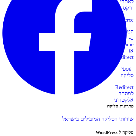
לאתרי
וויקס
WooCommerce
הטמעה
ב-
IFrame
או
Redirect
תוספי
סליקה
Redirect
למסחר
אלקטרוני
פתרונות סליקה
שירותי הסליקה המובילים בישראל
סליקה ל-WordPress