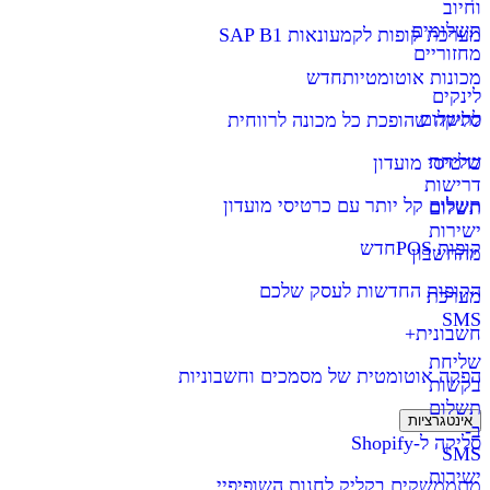
וחיוב
תשלומים
מערכת קופות לקמעונאות SAP B1
מחזוריים
מכונות אוטומטיות
חדש
לינקים
לתשלום
סליקה שהופכת כל מכונה לרווחית
שליחת
כרטיסי מועדון
דרישות
תשלום קל יותר עם כרטיסי מועדון
תשלום
ישירות
קופות POS
חדש
מהחשבון
הקופות החדשות לעסק שלכם
מערכת
SMS
חשבונית+
שליחת
הפקה אוטומטית של מסמכים וחשבוניות
בקשות
תשלום
אינטגרציות
ב-
סליקה ל-Shopify
SMS
ישירות
מתממשקים בקליק לחנות השופיפיי