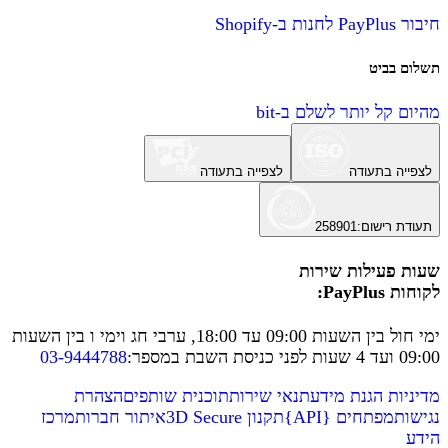
חיבור PayPlus לחנות ב-Shopify
תשלום בביט
מהיום קל יותר לשלם ב-bit
לצפייה בתעודה
לצפייה בתעודה
תעודת רישום
:
258901
שעות פעילות שירות
לקוחות PayPlus:
ימי חול בין השעות 09:00 עד 18:00, ערבי חג וימי ו בין השעות
09:00 ועד 4 שעות לפני כניסת השבת במספר
:
03-9444788
מדיניות הגנת מידע
תנאי שירות
תוכנית שותפים
הצהרת
נגישות
מפתחים
{
API
}
תקנון 3D Secure
איתור חברות
מרכז
הידע