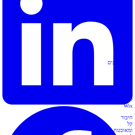
הפקה
אוטומטית
של
מסמכים
וחשבוניות
סליקה
ל-
Shopify
מתממשקים
בקליק
לחנות
השופיפיי
סליקה
ל-
Wix
חיבור
קל
ומאובטח