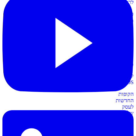
לרווחית
כרטיסי
מועדון
תשלום
קל
יותר
עם
כרטיסי
מועדון
קופות
POS
חדש
הקופות
החדשות
לעסק
שלכם
חשבונית+