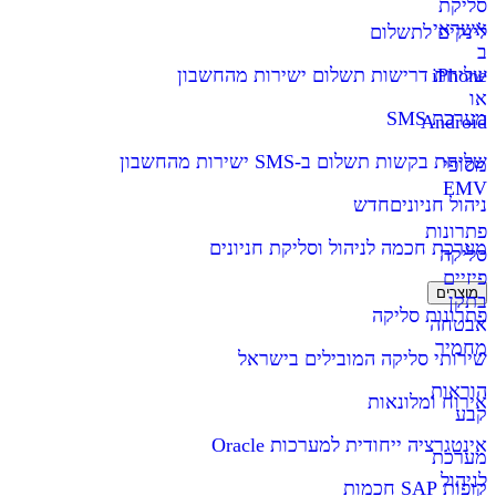
סליקת
אשראי
לינקים לתשלום
ב
iPhone
שליחת דרישות תשלום ישירות מהחשבון
או
מערכת SMS
Android
שליחת בקשות תשלום ב-SMS ישירות מהחשבון
מסופי
EMV
ניהול חניונים
חדש
פתרונות
מערכת חכמה לניהול וסליקת חניונים
סליקה
פיזיים
מוצרים
בתקן
פתרונות סליקה
אבטחה
מחמיר
שירותי סליקה המובילים בישראל
הוראות
אירוח ומלונאות
קבע
אינטגרציה ייחודית למערכות Oracle
מערכת
לניהול
קופות SAP חכמות