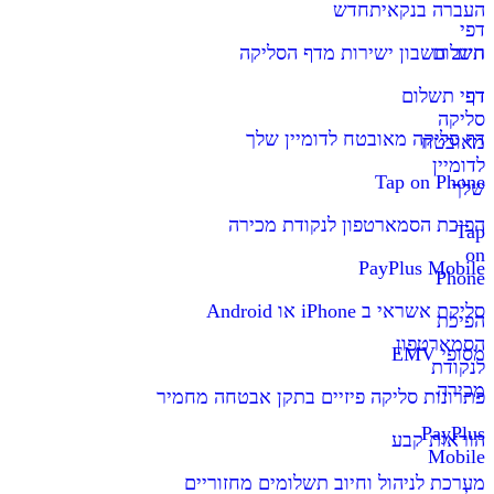
העברה בנקאית
חדש
דפי
תשלום
חיוב חשבון ישירות מדף הסליקה
דף
דפי תשלום
סליקה
דף סליקה מאובטח לדומיין שלך
מאובטח
לדומיין
Tap on Phone
שלך
הפיכת הסמארטפון לנקודת מכירה
Tap
on
PayPlus Mobile
Phone
סליקת אשראי ב iPhone או Android
הפיכת
הסמארטפון
מסופי EMV
לנקודת
מכירה
פתרונות סליקה פיזיים בתקן אבטחה מחמיר
PayPlus
הוראות קבע
Mobile
מערכת לניהול וחיוב תשלומים מחזוריים