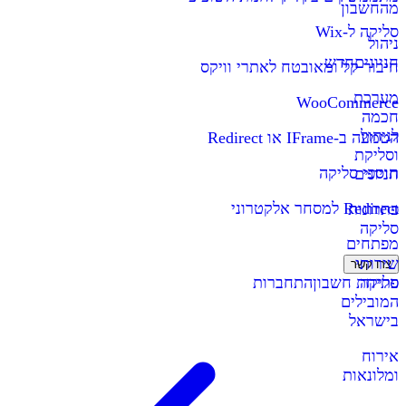
מהחשבון
סליקה ל-Wix
ניהול
חניונים
חדש
חיבור קל ומאובטח לאתרי וויקס
מערכת
WooCommerce
חכמה
לניהול
הטמעה ב-IFrame או Redirect
וסליקת
תוספי סליקה
חניונים
Redirect למסחר אלקטרוני
פתרונות
סליקה
מפתחים
שירותי
צרו קשר
סליקה
פתיחת חשבון
התחברות
המובילים
בישראל
אירוח
ומלונאות