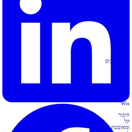
הפקה
אוטומטית
של
מסמכים
וחשבוניות
סליקה
ל-
Shopify
מתממשקים
בקליק
לחנות
השופיפיי
סליקה
ל-
Wix
חיבור
קל
ומאובטח