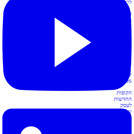
לרווחית
כרטיסי
מועדון
תשלום
קל
יותר
עם
כרטיסי
מועדון
קופות
POS
חדש
הקופות
החדשות
לעסק
שלכם
חשבונית+