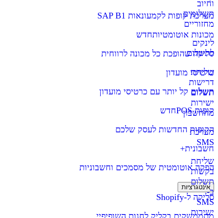
וחיוב
תשלומים
מערכת קופות לקמעונאות SAP B1
מחזוריים
מכונות אוטומטיות
חדש
לינקים
לתשלום
סליקה שהופכת כל מכונה לרווחית
שליחת
כרטיסי מועדון
דרישות
תשלום קל יותר עם כרטיסי מועדון
תשלום
ישירות
קופות POS
חדש
מהחשבון
הקופות החדשות לעסק שלכם
מערכת
SMS
חשבונית+
שליחת
הפקה אוטומטית של מסמכים וחשבוניות
בקשות
תשלום
אינטגרציות
ב-
סליקה ל-Shopify
SMS
ישירות
מתממשקים בקליק לחנות השופיפיי