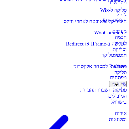
מהחשבון
סליקה ל-Wix
ניהול
חניונים
חדש
חיבור קל ומאובטח לאתרי וויקס
מערכת
WooCommerce
חכמה
לניהול
הטמעה ב-IFrame או Redirect
וסליקת
תוספי סליקה
חניונים
Redirect למסחר אלקטרוני
פתרונות
סליקה
מפתחים
שירותי
צרו קשר
סליקה
פתיחת חשבון
התחברות
המובילים
בישראל
אירוח
ומלונאות