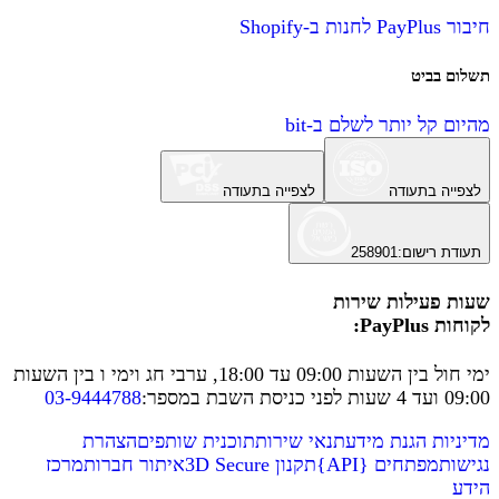
חיבור PayPlus לחנות ב-Shopify
תשלום בביט
מהיום קל יותר לשלם ב-bit
לצפייה בתעודה
לצפייה בתעודה
תעודת רישום
:
258901
שעות פעילות שירות
לקוחות PayPlus:
ימי חול בין השעות 09:00 עד 18:00, ערבי חג וימי ו בין השעות
09:00 ועד 4 שעות לפני כניסת השבת במספר
:
03-9444788
מדיניות הגנת מידע
תנאי שירות
תוכנית שותפים
הצהרת
נגישות
מפתחים
{
API
}
תקנון 3D Secure
איתור חברות
מרכז
הידע