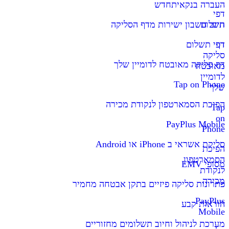
העברה בנקאית
חדש
דפי
תשלום
חיוב חשבון ישירות מדף הסליקה
דף
דפי תשלום
סליקה
דף סליקה מאובטח לדומיין שלך
מאובטח
לדומיין
Tap on Phone
שלך
הפיכת הסמארטפון לנקודת מכירה
Tap
on
PayPlus Mobile
Phone
סליקת אשראי ב iPhone או Android
הפיכת
הסמארטפון
מסופי EMV
לנקודת
מכירה
פתרונות סליקה פיזיים בתקן אבטחה מחמיר
PayPlus
הוראות קבע
Mobile
מערכת לניהול וחיוב תשלומים מחזוריים