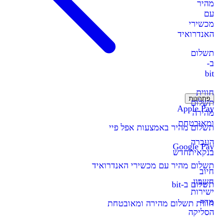
מהיר
עם
מכשירי
האנדרואיד
תשלום
ב-
bit
חווית
פתרונות
תשלום
Apple Pay
מהירה
ומאובטחת
תשלום מהיר באמצעות אפל פיי
העברה
Google Pay
בנקאית
חדש
תשלום מהיר עם מכשירי האנדרואיד
חיוב
חשבון
תשלום ב-bit
ישירות
מדף
חווית תשלום מהירה ומאובטחת
הסליקה