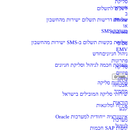
סליקת
אשראי
לינקים לתשלום
ב
iPhone
שליחת דרישות תשלום ישירות מהחשבון
או
מערכת SMS
Android
שליחת בקשות תשלום ב-SMS ישירות מהחשבון
מסופי
EMV
ניהול חניונים
חדש
פתרונות
מערכת חכמה לניהול וסליקת חניונים
סליקה
פיזיים
מוצרים
בתקן
פתרונות סליקה
אבטחה
מחמיר
שירותי סליקה המובילים בישראל
הוראות
אירוח ומלונאות
קבע
אינטגרציה ייחודית למערכות Oracle
מערכת
לניהול
קופות SAP חכמות