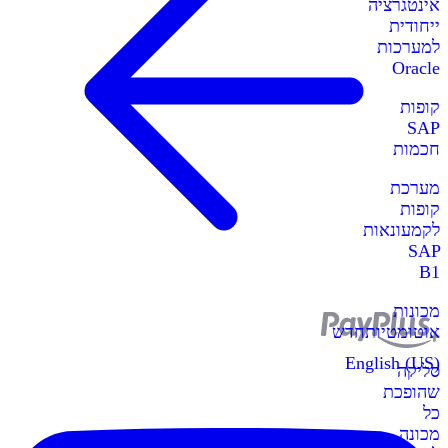
אינטגרציה
ייחודית
למערכות
Oracle
קופות
SAP
חכמות
מערכת
קופות
לקמעונאות
SAP
B1
מכונות
אוטומטיות
חדש
English (US)
סליקה
שהופכת
כל
מכונה