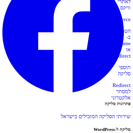
לאתרי
וויקס
WooCommerce
הטמעה
ב-
IFrame
או
Redirect
תוספי
סליקה
Redirect
למסחר
אלקטרוני
פתרונות סליקה
שירותי הסליקה המובילים בישראל
סליקה ל-WordPress