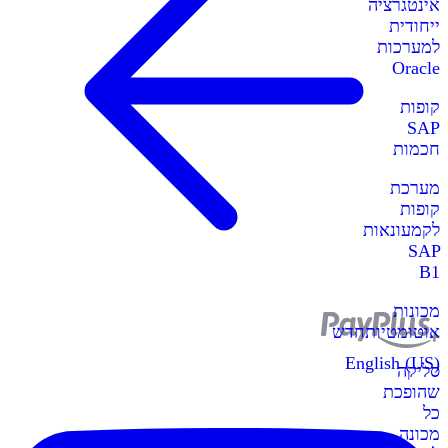
אינטגרציה
ייחודית
למערכות
Oracle
קופות
SAP
חכמות
מערכת
קופות
לקמעונאות
SAP
B1
מכונות
אוטומטיות
חדש
English (US)
סליקה
שהופכת
כל
מכונה