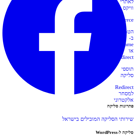
לאתרי
וויקס
WooCommerce
הטמעה
ב-
IFrame
או
Redirect
תוספי
סליקה
Redirect
למסחר
אלקטרוני
פתרונות סליקה
שירותי הסליקה המובילים בישראל
סליקה ל-WordPress