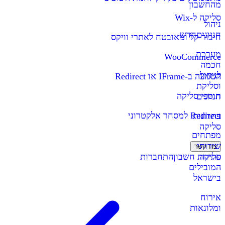
מהחשבון
סליקה ל-Wix
ניהול
חניונים
חדש
חיבור קל ומאובטח לאתרי וויקס
מערכת
WooCommerce
חכמה
לניהול
הטמעה ב-IFrame או Redirect
וסליקת
תוספי סליקה
חניונים
Redirect למסחר אלקטרוני
פתרונות
סליקה
מפתחים
שירותי
צרו קשר
סליקה
פתיחת חשבון
התחברות
המובילים
בישראל
אירוח
ומלונאות