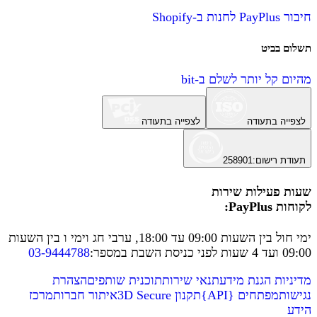
חיבור PayPlus לחנות ב-Shopify
תשלום בביט
מהיום קל יותר לשלם ב-bit
לצפייה בתעודה
לצפייה בתעודה
תעודת רישום
:
258901
שעות פעילות שירות
לקוחות PayPlus:
ימי חול בין השעות 09:00 עד 18:00, ערבי חג וימי ו בין השעות
09:00 ועד 4 שעות לפני כניסת השבת במספר
:
03-9444788
מדיניות הגנת מידע
תנאי שירות
תוכנית שותפים
הצהרת
נגישות
מפתחים
{
API
}
תקנון 3D Secure
איתור חברות
מרכז
הידע