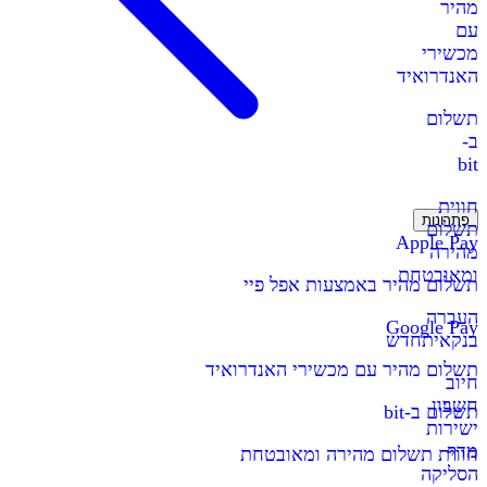
מהיר
עם
מכשירי
האנדרואיד
תשלום
ב-
bit
חווית
פתרונות
תשלום
Apple Pay
מהירה
ומאובטחת
תשלום מהיר באמצעות אפל פיי
העברה
Google Pay
בנקאית
חדש
תשלום מהיר עם מכשירי האנדרואיד
חיוב
חשבון
תשלום ב-bit
ישירות
מדף
חווית תשלום מהירה ומאובטחת
הסליקה