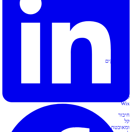
הפקה
אוטומטית
של
מסמכים
וחשבוניות
סליקה
ל-
Shopify
מתממשקים
בקליק
לחנות
השופיפיי
סליקה
ל-
Wix
חיבור
קל
ומאובטח