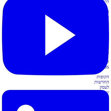
לרווחית
כרטיסי
מועדון
תשלום
קל
יותר
עם
כרטיסי
מועדון
קופות
POS
חדש
הקופות
החדשות
לעסק
שלכם
חשבונית+