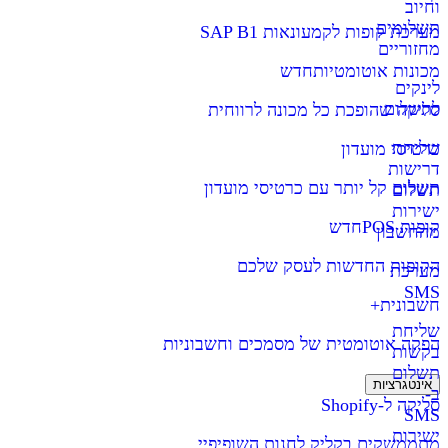
וחיוב
תשלומים
מערכת קופות לקמעונאות SAP B1
מחזוריים
מכונות אוטומטיות
חדש
לינקים
לתשלום
סליקה שהופכת כל מכונה לרווחית
שליחת
כרטיסי מועדון
דרישות
תשלום קל יותר עם כרטיסי מועדון
תשלום
ישירות
קופות POS
חדש
מהחשבון
הקופות החדשות לעסק שלכם
מערכת
SMS
חשבונית+
שליחת
הפקה אוטומטית של מסמכים וחשבוניות
בקשות
תשלום
אינטגרציות
ב-
סליקה ל-Shopify
SMS
ישירות
מתממשקים בקליק לחנות השופיפיי