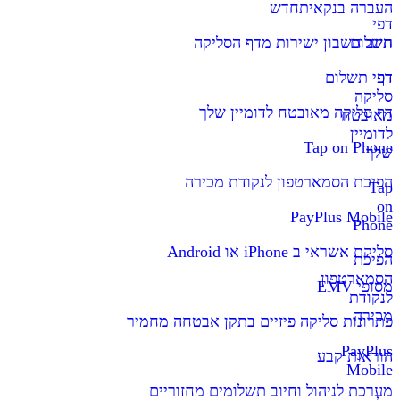
העברה בנקאית
חדש
דפי
תשלום
חיוב חשבון ישירות מדף הסליקה
דף
דפי תשלום
סליקה
דף סליקה מאובטח לדומיין שלך
מאובטח
לדומיין
Tap on Phone
שלך
הפיכת הסמארטפון לנקודת מכירה
Tap
on
PayPlus Mobile
Phone
סליקת אשראי ב iPhone או Android
הפיכת
הסמארטפון
מסופי EMV
לנקודת
מכירה
פתרונות סליקה פיזיים בתקן אבטחה מחמיר
PayPlus
הוראות קבע
Mobile
מערכת לניהול וחיוב תשלומים מחזוריים