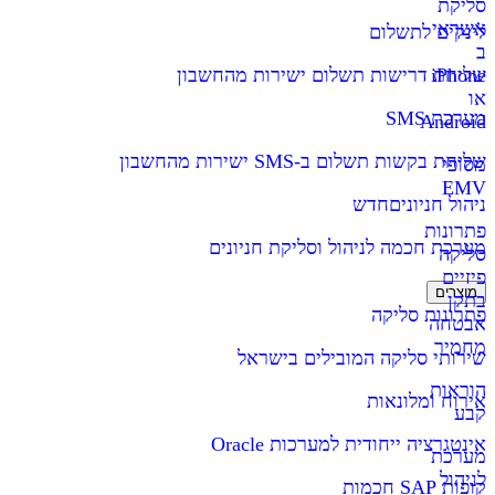
סליקת
אשראי
לינקים לתשלום
ב
iPhone
שליחת דרישות תשלום ישירות מהחשבון
או
מערכת SMS
Android
שליחת בקשות תשלום ב-SMS ישירות מהחשבון
מסופי
EMV
ניהול חניונים
חדש
פתרונות
מערכת חכמה לניהול וסליקת חניונים
סליקה
פיזיים
מוצרים
בתקן
פתרונות סליקה
אבטחה
מחמיר
שירותי סליקה המובילים בישראל
הוראות
אירוח ומלונאות
קבע
אינטגרציה ייחודית למערכות Oracle
מערכת
לניהול
קופות SAP חכמות