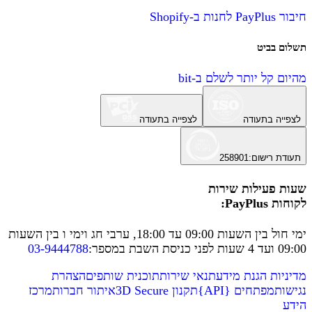
חיבור PayPlus לחנות ב-Shopify
תשלום בביט
מהיום קל יותר לשלם ב-bit
לצפייה בתעודה
לצפייה בתעודה
תעודת רישום
:
258901
שעות פעילות שירות
לקוחות PayPlus:
ימי חול בין השעות 09:00 עד 18:00, ערבי חג וימי ו בין השעות
09:00 ועד 4 שעות לפני כניסת השבת במספר
:
03-9444788
מדיניות הגנת מידע
תנאי שירות
תוכנית שותפים
הצהרת
נגישות
מפתחים
{
API
}
תקנון 3D Secure
איתור חברות
מרכז
הידע