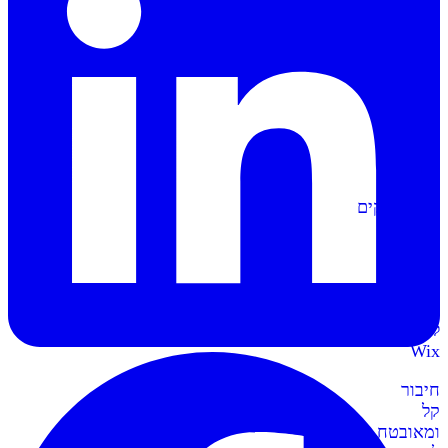
הפקה
אוטומטית
של
מסמכים
וחשבוניות
סליקה
ל-
Shopify
מתממשקים
בקליק
לחנות
השופיפיי
סליקה
ל-
Wix
חיבור
קל
ומאובטח