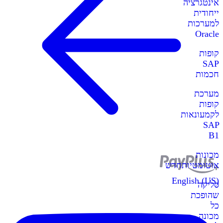
אינטגרציה
ייחודית
למערכות
Oracle
קופות
SAP
חכמות
מערכת
קופות
לקמעונאות
SAP
B1
מכונות
אוטומטיות
חדש
English (US)
סליקה
שהופכת
כל
מכונה