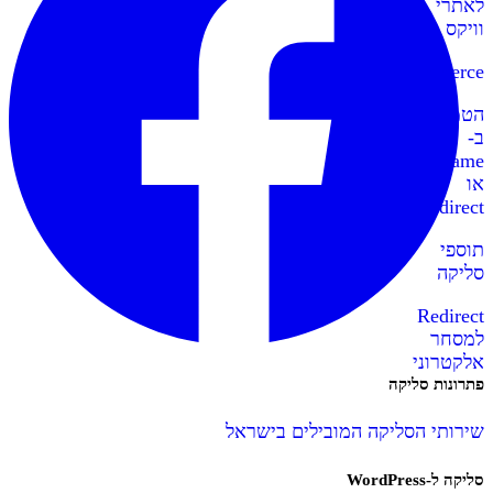
לאתרי
וויקס
WooCommerce
הטמעה
ב-
IFrame
או
Redirect
תוספי
סליקה
Redirect
למסחר
אלקטרוני
פתרונות סליקה
שירותי הסליקה המובילים בישראל
סליקה ל-WordPress