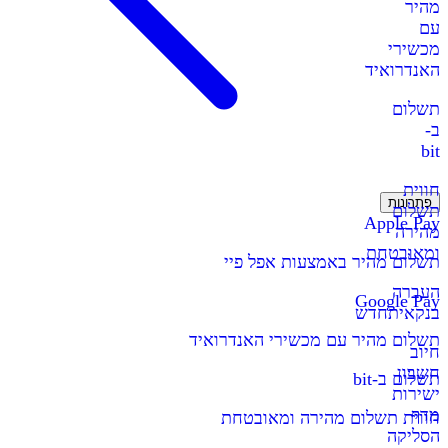
מהיר
עם
מכשירי
האנדרואיד
תשלום
ב-
bit
חווית
פתרונות
תשלום
Apple Pay
מהירה
ומאובטחת
תשלום מהיר באמצעות אפל פיי
העברה
Google Pay
בנקאית
חדש
תשלום מהיר עם מכשירי האנדרואיד
חיוב
חשבון
תשלום ב-bit
ישירות
מדף
חווית תשלום מהירה ומאובטחת
הסליקה