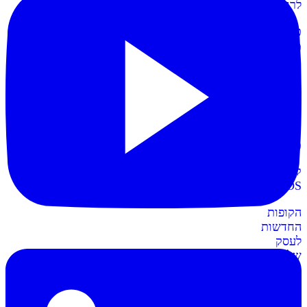
לרווחית
כרטיסי
מועדון
תשלום
קל
יותר
עם
כרטיסי
מועדון
קופות
POS
חדש
הקופות
החדשות
לעסק
שלכם
חשבונית+