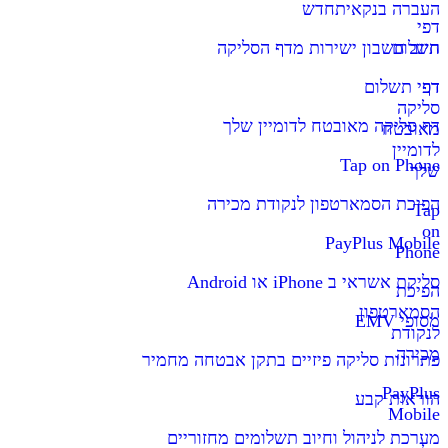
העברה בנקאית
חדש
דפי
תשלום
חיוב חשבון ישירות מדף הסליקה
דף
דפי תשלום
סליקה
דף סליקה מאובטח לדומיין שלך
מאובטח
לדומיין
Tap on Phone
שלך
הפיכת הסמארטפון לנקודת מכירה
Tap
on
PayPlus Mobile
Phone
סליקת אשראי ב iPhone או Android
הפיכת
הסמארטפון
מסופי EMV
לנקודת
מכירה
פתרונות סליקה פיזיים בתקן אבטחה מחמיר
PayPlus
הוראות קבע
Mobile
מערכת לניהול וחיוב תשלומים מחזוריים