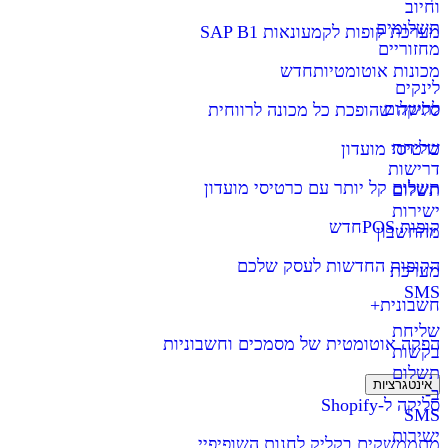
וחיוב
תשלומים
מערכת קופות לקמעונאות SAP B1
מחזוריים
מכונות אוטומטיות
חדש
לינקים
לתשלום
סליקה שהופכת כל מכונה לרווחית
שליחת
כרטיסי מועדון
דרישות
תשלום קל יותר עם כרטיסי מועדון
תשלום
ישירות
קופות POS
חדש
מהחשבון
הקופות החדשות לעסק שלכם
מערכת
SMS
חשבונית+
שליחת
הפקה אוטומטית של מסמכים וחשבוניות
בקשות
תשלום
אינטגרציות
ב-
סליקה ל-Shopify
SMS
ישירות
מתממשקים בקליק לחנות השופיפיי