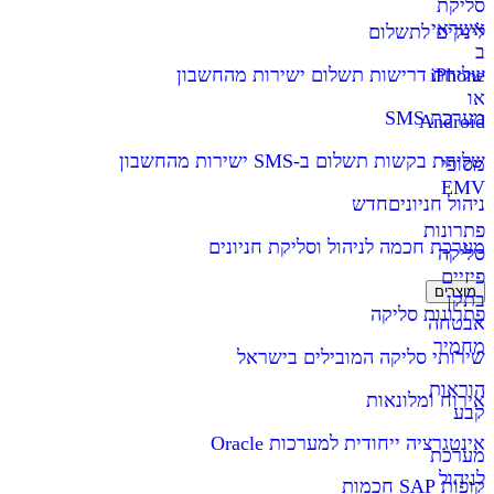
סליקת
אשראי
לינקים לתשלום
ב
iPhone
שליחת דרישות תשלום ישירות מהחשבון
או
מערכת SMS
Android
שליחת בקשות תשלום ב-SMS ישירות מהחשבון
מסופי
EMV
ניהול חניונים
חדש
פתרונות
מערכת חכמה לניהול וסליקת חניונים
סליקה
פיזיים
מוצרים
בתקן
פתרונות סליקה
אבטחה
מחמיר
שירותי סליקה המובילים בישראל
הוראות
אירוח ומלונאות
קבע
אינטגרציה ייחודית למערכות Oracle
מערכת
לניהול
קופות SAP חכמות