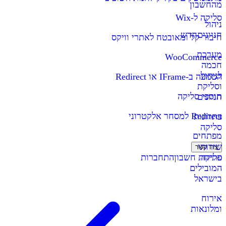
מהחשבון
סליקה ל-Wix
ניהול
חניונים
חדש
חיבור קל ומאובטח לאתרי וויקס
מערכת
WooCommerce
חכמה
לניהול
הטמעה ב-IFrame או Redirect
וסליקת
תוספי סליקה
חניונים
Redirect למסחר אלקטרוני
פתרונות
סליקה
מפתחים
שירותי
צרו קשר
סליקה
פתיחת חשבון
התחברות
המובילים
בישראל
אירוח
ומלונאות