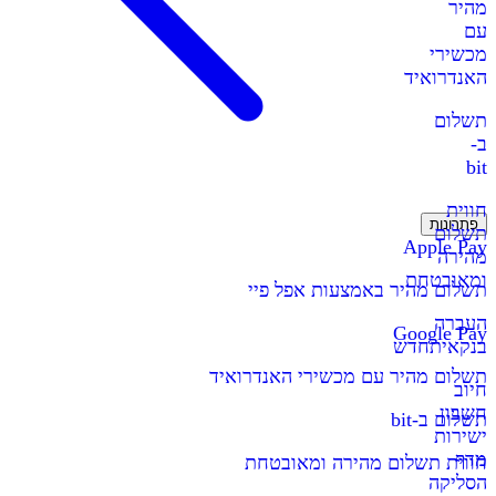
מהיר
עם
מכשירי
האנדרואיד
תשלום
ב-
bit
חווית
פתרונות
תשלום
Apple Pay
מהירה
ומאובטחת
תשלום מהיר באמצעות אפל פיי
העברה
Google Pay
בנקאית
חדש
תשלום מהיר עם מכשירי האנדרואיד
חיוב
חשבון
תשלום ב-bit
ישירות
מדף
חווית תשלום מהירה ומאובטחת
הסליקה