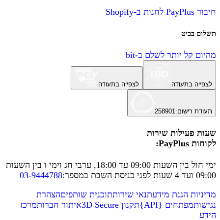
חיבור PayPlus לחנות ב-Shopify
תשלום בביט
מהיום קל יותר לשלם ב-bit
לצפייה בתעודה
לצפייה בתעודה
תעודת רישום
:
258901
שעות פעילות שירות
לקוחות PayPlus:
ימי חול בין השעות 09:00 עד 18:00, ערבי חג וימי ו בין השעות
09:00 ועד 4 שעות לפני כניסת השבת במספר
:
03-9444788
מדיניות הגנת מידע
תנאי שירות
תוכנית שותפים
הצהרת
נגישות
מפתחים
{
API
}
תקנון 3D Secure
איתור חברות
מרכז
הידע