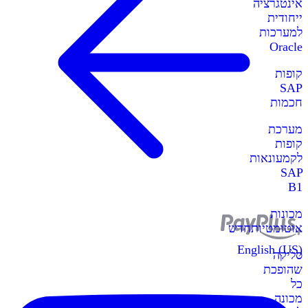
אינטגרציה
ייחודית
למערכות
Oracle
קופות
SAP
חכמות
מערכת
קופות
לקמעונאות
SAP
B1
מכונות
אוטומטיות
חדש
English (US)
סליקה
שהופכת
כל
מכונה