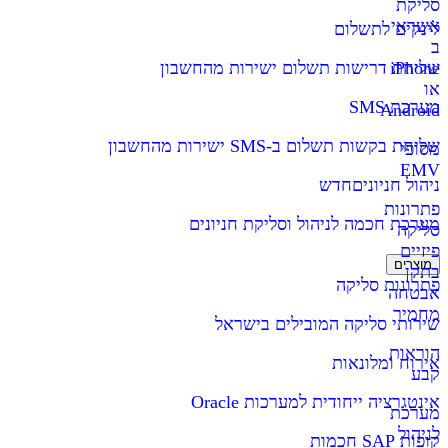
סליקת
אשראי
לינקים לתשלום
ב
iPhone
שליחת דרישות תשלום ישירות מהחשבון
או
מערכת SMS
Android
שליחת בקשות תשלום ב-SMS ישירות מהחשבון
מסופי
EMV
ניהול חניונים
חדש
פתרונות
מערכת חכמה לניהול וסליקת חניונים
סליקה
פיזיים
מוצרים
בתקן
פתרונות סליקה
אבטחה
מחמיר
שירותי סליקה המובילים בישראל
הוראות
אירוח ומלונאות
קבע
אינטגרציה ייחודית למערכות Oracle
מערכת
לניהול
קופות SAP חכמות