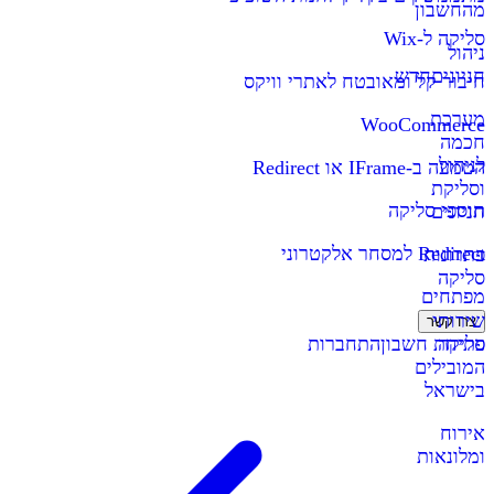
מהחשבון
סליקה ל-Wix
ניהול
חניונים
חדש
חיבור קל ומאובטח לאתרי וויקס
מערכת
WooCommerce
חכמה
לניהול
הטמעה ב-IFrame או Redirect
וסליקת
תוספי סליקה
חניונים
Redirect למסחר אלקטרוני
פתרונות
סליקה
מפתחים
שירותי
צרו קשר
סליקה
פתיחת חשבון
התחברות
המובילים
בישראל
אירוח
ומלונאות