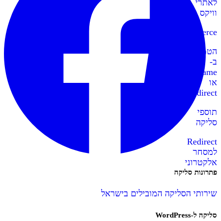
לאתרי
וויקס
WooCommerce
הטמעה
ב-
IFrame
או
Redirect
תוספי
סליקה
Redirect
למסחר
אלקטרוני
פתרונות סליקה
שירותי הסליקה המובילים בישראל
סליקה ל-WordPress