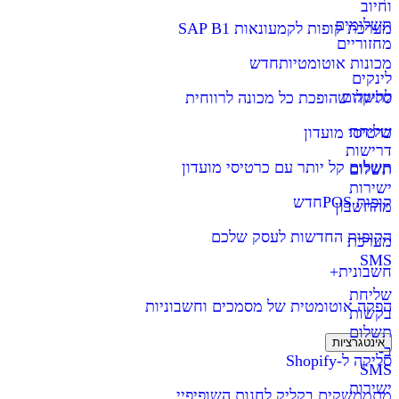
וחיוב
תשלומים
מערכת קופות לקמעונאות SAP B1
מחזוריים
מכונות אוטומטיות
חדש
לינקים
לתשלום
סליקה שהופכת כל מכונה לרווחית
שליחת
כרטיסי מועדון
דרישות
תשלום קל יותר עם כרטיסי מועדון
תשלום
ישירות
קופות POS
חדש
מהחשבון
הקופות החדשות לעסק שלכם
מערכת
SMS
חשבונית+
שליחת
הפקה אוטומטית של מסמכים וחשבוניות
בקשות
תשלום
אינטגרציות
ב-
סליקה ל-Shopify
SMS
ישירות
מתממשקים בקליק לחנות השופיפיי