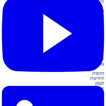
לרווחית
כרטיסי
מועדון
תשלום
קל
יותר
עם
כרטיסי
מועדון
קופות
POS
חדש
הקופות
החדשות
לעסק
שלכם
חשבונית+