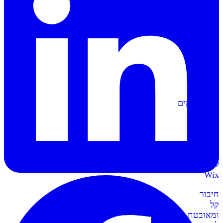
הפקה
אוטומטית
של
מסמכים
וחשבוניות
סליקה
ל-
Shopify
מתממשקים
בקליק
לחנות
השופיפיי
סליקה
ל-
Wix
חיבור
קל
ומאובטח