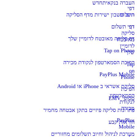
העברה בנקאית
חדש
דפי
תשלום
חיוב חשבון ישירות מדף הסליקה
דף
דפי תשלום
סליקה
דף סליקה מאובטח לדומיין שלך
מאובטח
לדומיין
Tap on Phone
שלך
הפיכת הסמארטפון לנקודת מכירה
Tap
on
PayPlus Mobile
Phone
סליקת אשראי ב iPhone או Android
הפיכת
הסמארטפון
מסופי EMV
לנקודת
מכירה
פתרונות סליקה פיזיים בתקן אבטחה מחמיר
PayPlus
הוראות קבע
Mobile
מערכת לניהול וחיוב תשלומים מחזוריים