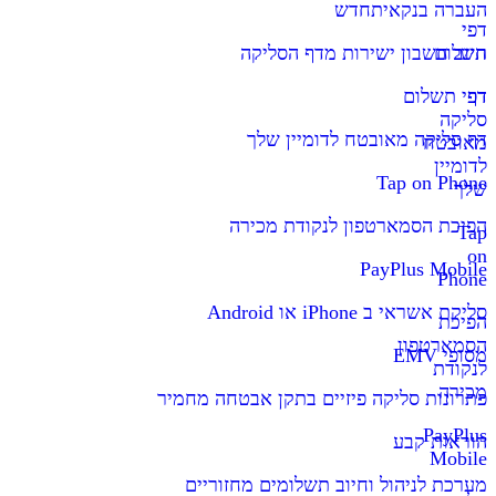
העברה בנקאית
חדש
דפי
תשלום
חיוב חשבון ישירות מדף הסליקה
דף
דפי תשלום
סליקה
דף סליקה מאובטח לדומיין שלך
מאובטח
לדומיין
Tap on Phone
שלך
הפיכת הסמארטפון לנקודת מכירה
Tap
on
PayPlus Mobile
Phone
סליקת אשראי ב iPhone או Android
הפיכת
הסמארטפון
מסופי EMV
לנקודת
מכירה
פתרונות סליקה פיזיים בתקן אבטחה מחמיר
PayPlus
הוראות קבע
Mobile
מערכת לניהול וחיוב תשלומים מחזוריים