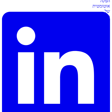
הפקה
אוטומטית
של
מסמכים
וחשבוניות
סליקה
ל-
Shopify
מתממשקים
בקליק
לחנות
השופיפיי
סליקה
ל-
Wix
חיבור
קל
ומאובטח