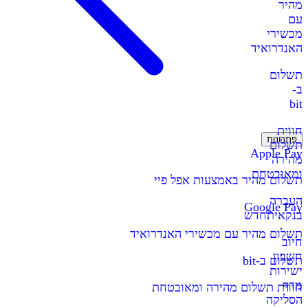
מהיר
עם
מכשירי
האנדרואיד
תשלום
ב-
bit
חווית
פתרונות
תשלום
Apple Pay
מהירה
ומאובטחת
תשלום מהיר באמצעות אפל פיי
העברה
Google Pay
בנקאית
חדש
תשלום מהיר עם מכשירי האנדרואיד
חיוב
חשבון
תשלום ב-bit
ישירות
מדף
חווית תשלום מהירה ומאובטחת
הסליקה