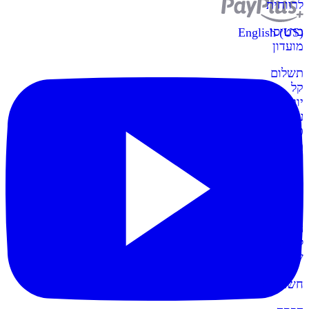
לרווחית
כרטיסי
English (US)
מועדון
תשלום
קל
יותר
עם
כרטיסי
מועדון
קופות
POS
חדש
הקופות
החדשות
לעסק
שלכם
חשבונית+