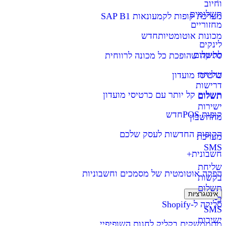
וחיוב
תשלומים
מערכת קופות לקמעונאות SAP B1
מחזוריים
מכונות אוטומטיות
חדש
לינקים
לתשלום
סליקה שהופכת כל מכונה לרווחית
שליחת
כרטיסי מועדון
דרישות
תשלום קל יותר עם כרטיסי מועדון
תשלום
ישירות
קופות POS
חדש
מהחשבון
הקופות החדשות לעסק שלכם
מערכת
SMS
חשבונית+
שליחת
הפקה אוטומטית של מסמכים וחשבוניות
בקשות
תשלום
אינטגרציות
ב-
סליקה ל-Shopify
SMS
ישירות
מתממשקים בקליק לחנות השופיפיי