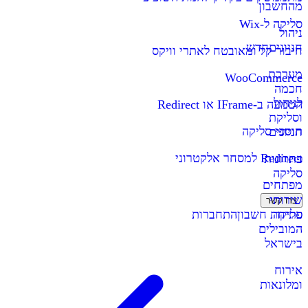
מהחשבון
סליקה ל-Wix
ניהול
חניונים
חדש
חיבור קל ומאובטח לאתרי וויקס
מערכת
WooCommerce
חכמה
לניהול
הטמעה ב-IFrame או Redirect
וסליקת
תוספי סליקה
חניונים
Redirect למסחר אלקטרוני
פתרונות
סליקה
מפתחים
שירותי
צרו קשר
סליקה
פתיחת חשבון
התחברות
המובילים
בישראל
אירוח
ומלונאות