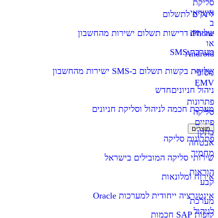
סליקת
אשראי
לינקים לתשלום
ב
iPhone
שליחת דרישות תשלום ישירות מהחשבון
או
מערכת SMS
Android
שליחת בקשות תשלום ב-SMS ישירות מהחשבון
מסופי
EMV
ניהול חניונים
חדש
פתרונות
מערכת חכמה לניהול וסליקת חניונים
סליקה
פיזיים
מוצרים
בתקן
פתרונות סליקה
אבטחה
מחמיר
שירותי סליקה המובילים בישראל
הוראות
אירוח ומלונאות
קבע
אינטגרציה ייחודית למערכות Oracle
מערכת
לניהול
קופות SAP חכמות