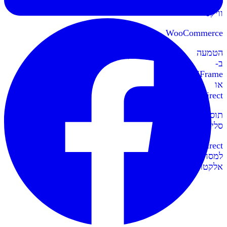
לאתרי
וויקס
WooCommerce
הטמעה
ב-
IFrame
או
Redirect
תוספי
סליקה
Redirect
למסחר
אלקטרוני