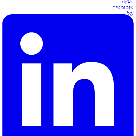
הפקה
אוטומטית
של
מסמכים
וחשבוניות
סליקה
ל-
Shopify
מתממשקים
בקליק
לחנות
השופיפיי
סליקה
ל-
Wix
חיבור
קל
ומאובטח