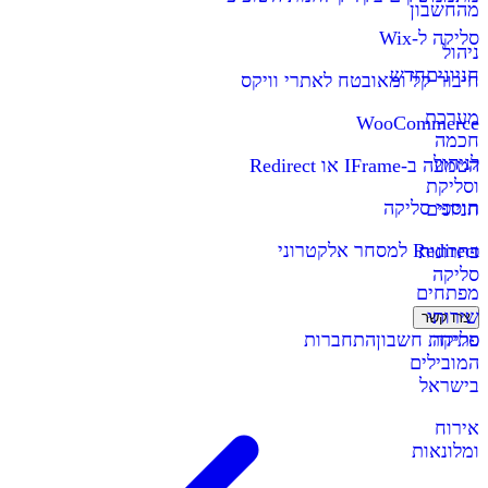
מהחשבון
סליקה ל-Wix
ניהול
חניונים
חדש
חיבור קל ומאובטח לאתרי וויקס
מערכת
WooCommerce
חכמה
לניהול
הטמעה ב-IFrame או Redirect
וסליקת
תוספי סליקה
חניונים
Redirect למסחר אלקטרוני
פתרונות
סליקה
מפתחים
שירותי
צרו קשר
סליקה
פתיחת חשבון
התחברות
המובילים
בישראל
אירוח
ומלונאות