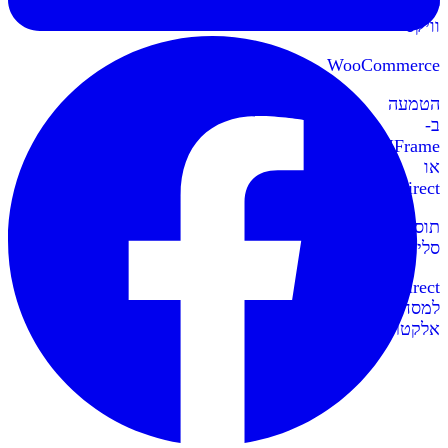
לאתרי
וויקס
WooCommerce
הטמעה
ב-
IFrame
או
Redirect
תוספי
סליקה
Redirect
למסחר
אלקטרוני