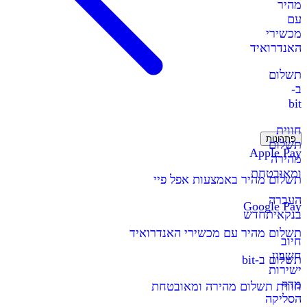
מהיר
עם
מכשירי
האנדרואיד
תשלום
ב-
bit
חווית
פתרונות
תשלום
Apple Pay
מהירה
ומאובטחת
תשלום מהיר באמצעות אפל פיי
העברה
Google Pay
בנקאית
חדש
תשלום מהיר עם מכשירי האנדרואיד
חיוב
חשבון
תשלום ב-bit
ישירות
מדף
חווית תשלום מהירה ומאובטחת
הסליקה