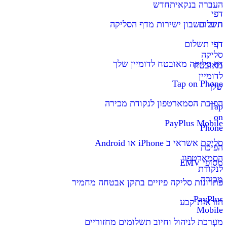
העברה בנקאית
חדש
דפי
תשלום
חיוב חשבון ישירות מדף הסליקה
דף
דפי תשלום
סליקה
דף סליקה מאובטח לדומיין שלך
מאובטח
לדומיין
Tap on Phone
שלך
הפיכת הסמארטפון לנקודת מכירה
Tap
on
PayPlus Mobile
Phone
סליקת אשראי ב iPhone או Android
הפיכת
הסמארטפון
מסופי EMV
לנקודת
מכירה
פתרונות סליקה פיזיים בתקן אבטחה מחמיר
PayPlus
הוראות קבע
Mobile
מערכת לניהול וחיוב תשלומים מחזוריים