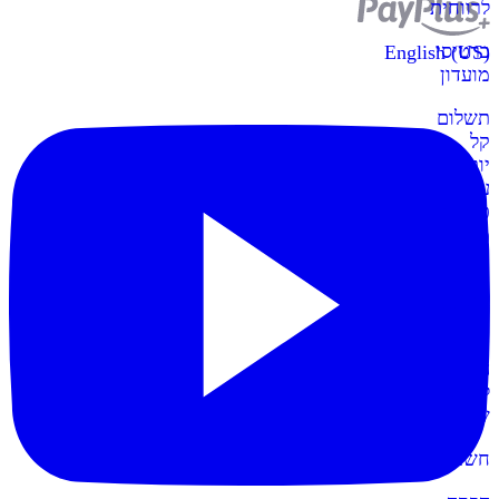
לרווחית
כרטיסי
English (US)
מועדון
תשלום
קל
יותר
עם
כרטיסי
מועדון
קופות
POS
חדש
הקופות
החדשות
לעסק
שלכם
חשבונית+