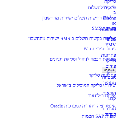
סליקת
אשראי
לינקים לתשלום
ב
iPhone
שליחת דרישות תשלום ישירות מהחשבון
או
מערכת SMS
Android
שליחת בקשות תשלום ב-SMS ישירות מהחשבון
מסופי
EMV
ניהול חניונים
חדש
פתרונות
מערכת חכמה לניהול וסליקת חניונים
סליקה
פיזיים
מוצרים
בתקן
פתרונות סליקה
אבטחה
מחמיר
שירותי סליקה המובילים בישראל
הוראות
אירוח ומלונאות
קבע
אינטגרציה ייחודית למערכות Oracle
מערכת
לניהול
קופות SAP חכמות