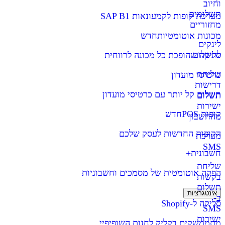
וחיוב
תשלומים
מערכת קופות לקמעונאות SAP B1
מחזוריים
מכונות אוטומטיות
חדש
לינקים
לתשלום
סליקה שהופכת כל מכונה לרווחית
שליחת
כרטיסי מועדון
דרישות
תשלום קל יותר עם כרטיסי מועדון
תשלום
ישירות
קופות POS
חדש
מהחשבון
הקופות החדשות לעסק שלכם
מערכת
SMS
חשבונית+
שליחת
הפקה אוטומטית של מסמכים וחשבוניות
בקשות
תשלום
אינטגרציות
ב-
סליקה ל-Shopify
SMS
ישירות
מתממשקים בקליק לחנות השופיפיי