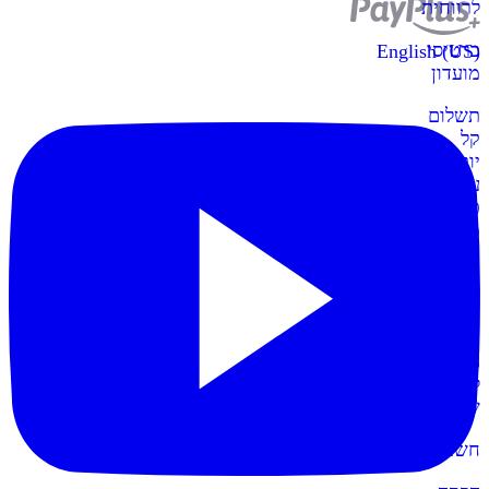
לרווחית
כרטיסי
English (US)
מועדון
תשלום
קל
יותר
עם
כרטיסי
מועדון
קופות
POS
חדש
הקופות
החדשות
לעסק
שלכם
חשבונית+