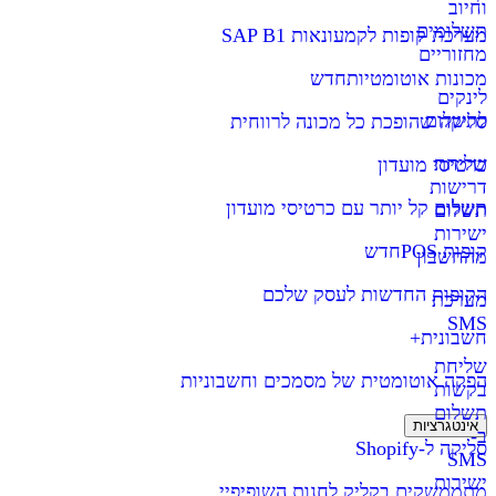
וחיוב
תשלומים
מערכת קופות לקמעונאות SAP B1
מחזוריים
מכונות אוטומטיות
חדש
לינקים
לתשלום
סליקה שהופכת כל מכונה לרווחית
שליחת
כרטיסי מועדון
דרישות
תשלום קל יותר עם כרטיסי מועדון
תשלום
ישירות
קופות POS
חדש
מהחשבון
הקופות החדשות לעסק שלכם
מערכת
SMS
חשבונית+
שליחת
הפקה אוטומטית של מסמכים וחשבוניות
בקשות
תשלום
אינטגרציות
ב-
סליקה ל-Shopify
SMS
ישירות
מתממשקים בקליק לחנות השופיפיי