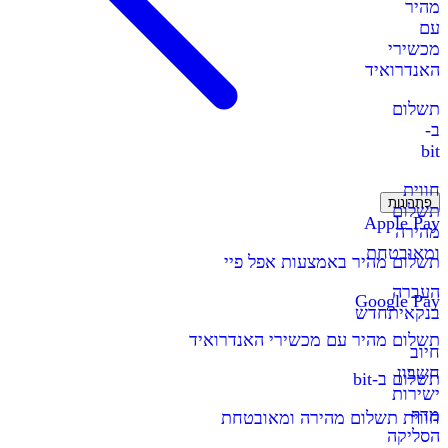
מהיר
עם
מכשירי
האנדרואיד
תשלום
ב-
bit
חווית
פתרונות
תשלום
Apple Pay
מהירה
ומאובטחת
תשלום מהיר באמצעות אפל פיי
העברה
Google Pay
בנקאית
חדש
תשלום מהיר עם מכשירי האנדרואיד
חיוב
חשבון
תשלום ב-bit
ישירות
מדף
חווית תשלום מהירה ומאובטחת
הסליקה