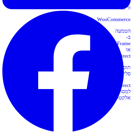
לאתרי
וויקס
WooCommerce
הטמעה
ב-
IFrame
או
Redirect
תוספי
סליקה
Redirect
למסחר
אלקטרוני