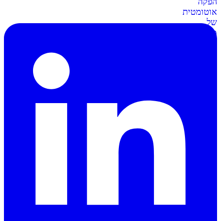
הפקה
אוטומטית
של
מסמכים
וחשבוניות
סליקה
ל-
Shopify
מתממשקים
בקליק
לחנות
השופיפיי
סליקה
ל-
Wix
חיבור
קל
ומאובטח