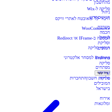
מהחשבון
סליקה ל-Wix
ניהול
חניונים
חדש
חיבור קל ומאובטח לאתרי וויקס
מערכת
WooCommerce
חכמה
לניהול
הטמעה ב-IFrame או Redirect
וסליקת
תוספי סליקה
חניונים
Redirect למסחר אלקטרוני
פתרונות
סליקה
מפתחים
שירותי
צרו קשר
סליקה
פתיחת חשבון
התחברות
המובילים
בישראל
אירוח
ומלונאות