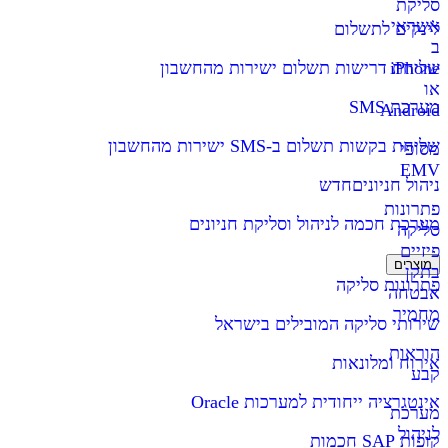
סליקת
אשראי
לינקים לתשלום
ב
iPhone
שליחת דרישות תשלום ישירות מהחשבון
או
מערכת SMS
Android
שליחת בקשות תשלום ב-SMS ישירות מהחשבון
מסופי
EMV
ניהול חניונים
חדש
פתרונות
מערכת חכמה לניהול וסליקת חניונים
סליקה
פיזיים
מוצרים
בתקן
פתרונות סליקה
אבטחה
מחמיר
שירותי סליקה המובילים בישראל
הוראות
אירוח ומלונאות
קבע
אינטגרציה ייחודית למערכות Oracle
מערכת
לניהול
קופות SAP חכמות