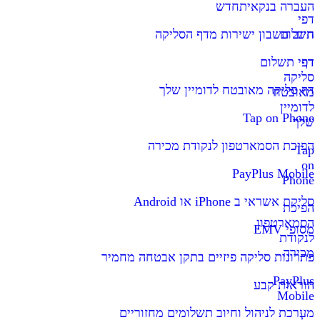
העברה בנקאית
חדש
דפי
תשלום
חיוב חשבון ישירות מדף הסליקה
דף
דפי תשלום
סליקה
דף סליקה מאובטח לדומיין שלך
מאובטח
לדומיין
Tap on Phone
שלך
הפיכת הסמארטפון לנקודת מכירה
Tap
on
PayPlus Mobile
Phone
סליקת אשראי ב iPhone או Android
הפיכת
הסמארטפון
מסופי EMV
לנקודת
מכירה
פתרונות סליקה פיזיים בתקן אבטחה מחמיר
PayPlus
הוראות קבע
Mobile
מערכת לניהול וחיוב תשלומים מחזוריים