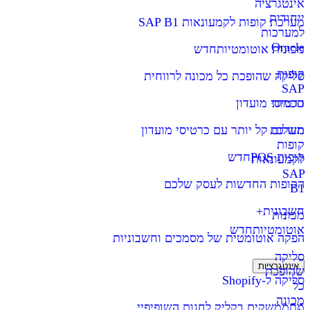
אינטגרציה
ייחודית
מערכת קופות לקמעונאות SAP B1
למערכות
Oracle
מכונות אוטומטיות
חדש
קופות
סליקה שהופכת כל מכונה לרווחית
SAP
חכמות
כרטיסי מועדון
מערכת
תשלום קל יותר עם כרטיסי מועדון
קופות
קופות POS
חדש
לקמעונאות
SAP
הקופות החדשות לעסק שלכם
B1
חשבונית+
מכונות
אוטומטיות
חדש
הפקה אוטומטית של מסמכים וחשבוניות
סליקה
אינטגרציות
שהופכת
סליקה ל-Shopify
כל
מכונה
מתממשקים בקליק לחנות השופיפיי