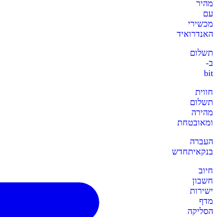
מהיר
עם
מכשירי
האנדרואיד
תשלום
ב-
bit
חווית
תשלום
מהירה
ומאובטחת
העברה
בנקאית
חדש
חיוב
חשבון
ישירות
מדף
הסליקה