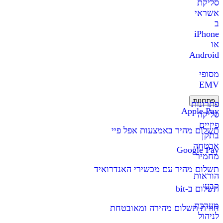
סליקת
אשראי
ב
iPhone
או
Android
מסופי
EMV
פתרונות
פתרונות
Apple Pay
סליקה
פיזיים
תשלום מהיר באמצעות אפל פיי
בתקן
אבטחה
Google Pay
מחמיר
תשלום מהיר עם מכשירי האנדרואיד
הוראות
קבע
תשלום ב-bit
מערכת
חווית תשלום מהירה ומאובטחת
לניהול