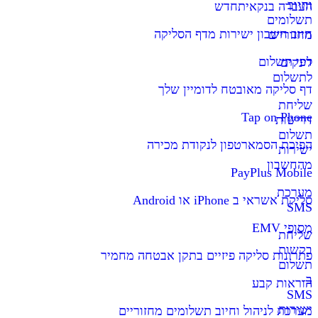
וחיוב
העברה בנקאית
חדש
תשלומים
חיוב חשבון ישירות מדף הסליקה
מחזוריים
דפי תשלום
לינקים
לתשלום
דף סליקה מאובטח לדומיין שלך
שליחת
Tap on Phone
דרישות
תשלום
הפיכת הסמארטפון לנקודת מכירה
ישירות
מהחשבון
PayPlus Mobile
מערכת
סליקת אשראי ב iPhone או Android
SMS
מסופי EMV
שליחת
בקשות
פתרונות סליקה פיזיים בתקן אבטחה מחמיר
תשלום
ב-
הוראות קבע
SMS
ישירות
מערכת לניהול וחיוב תשלומים מחזוריים