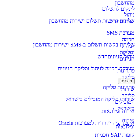
מהחשבון
לינקים לתשלום
ניהול
שליחת דרישות תשלום ישירות מהחשבון
חניונים
חדש
מערכת SMS
מערכת
חכמה
שליחת בקשות תשלום ב-SMS ישירות מהחשבון
לניהול
וסליקת
ניהול חניונים
חדש
חניונים
מערכת חכמה לניהול וסליקת חניונים
פתרונות
סליקה
מוצרים
פתרונות סליקה
שירותי
סליקה
שירותי סליקה המובילים בישראל
המובילים
בישראל
אירוח ומלונאות
אירוח
אינטגרציה ייחודית למערכות Oracle
ומלונאות
קופות SAP חכמות