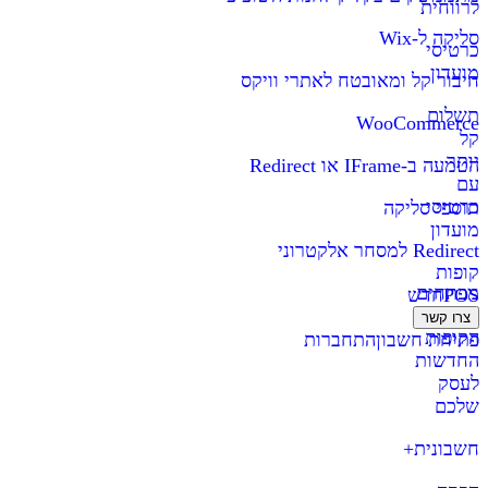
לרווחית
סליקה ל-Wix
כרטיסי
מועדון
חיבור קל ומאובטח לאתרי וויקס
תשלום
WooCommerce
קל
יותר
הטמעה ב-IFrame או Redirect
עם
כרטיסי
תוספי סליקה
מועדון
Redirect למסחר אלקטרוני
קופות
מפתחים
POS
חדש
צרו קשר
הקופות
פתיחת חשבון
התחברות
החדשות
לעסק
שלכם
חשבונית+