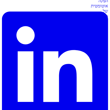
הפקה
אוטומטית
של
מסמכים
וחשבוניות
סליקה
ל-
Shopify
מתממשקים
בקליק
לחנות
השופיפיי
סליקה
ל-
Wix
חיבור
קל
ומאובטח