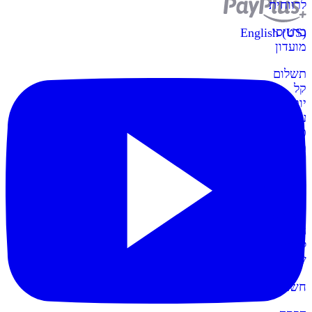
לרווחית
כרטיסי
English (US)
מועדון
תשלום
קל
יותר
עם
כרטיסי
מועדון
קופות
POS
חדש
הקופות
החדשות
לעסק
שלכם
חשבונית+