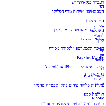
העברה בנקאית
חדש
דפי
תשלום
חיוב חשבון ישירות מדף הסליקה
דף
דפי תשלום
סליקה
דף סליקה מאובטח לדומיין שלך
מאובטח
לדומיין
Tap on Phone
שלך
הפיכת הסמארטפון לנקודת מכירה
Tap
on
PayPlus Mobile
Phone
סליקת אשראי ב iPhone או Android
הפיכת
הסמארטפון
מסופי EMV
לנקודת
מכירה
פתרונות סליקה פיזיים בתקן אבטחה מחמיר
PayPlus
הוראות קבע
Mobile
מערכת לניהול וחיוב תשלומים מחזוריים