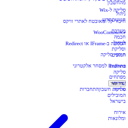
מהחשבון
סליקה ל-Wix
ניהול
חניונים
חדש
חיבור קל ומאובטח לאתרי וויקס
מערכת
WooCommerce
חכמה
לניהול
הטמעה ב-IFrame או Redirect
וסליקת
תוספי סליקה
חניונים
Redirect למסחר אלקטרוני
פתרונות
סליקה
מפתחים
שירותי
צרו קשר
סליקה
פתיחת חשבון
התחברות
המובילים
בישראל
אירוח
ומלונאות