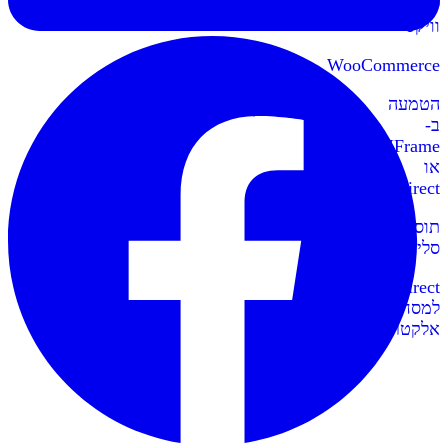
לאתרי
וויקס
WooCommerce
הטמעה
ב-
IFrame
או
Redirect
תוספי
סליקה
Redirect
למסחר
אלקטרוני