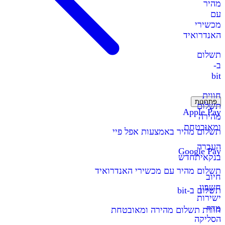
מהיר
עם
מכשירי
האנדרואיד
תשלום
ב-
bit
חווית
פתרונות
תשלום
Apple Pay
מהירה
ומאובטחת
תשלום מהיר באמצעות אפל פיי
העברה
Google Pay
בנקאית
חדש
תשלום מהיר עם מכשירי האנדרואיד
חיוב
חשבון
תשלום ב-bit
ישירות
מדף
חווית תשלום מהירה ומאובטחת
הסליקה