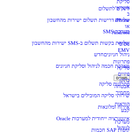
סליקת
אשראי
לינקים לתשלום
ב
iPhone
שליחת דרישות תשלום ישירות מהחשבון
או
מערכת SMS
Android
שליחת בקשות תשלום ב-SMS ישירות מהחשבון
מסופי
EMV
ניהול חניונים
חדש
פתרונות
מערכת חכמה לניהול וסליקת חניונים
סליקה
פיזיים
מוצרים
בתקן
פתרונות סליקה
אבטחה
מחמיר
שירותי סליקה המובילים בישראל
הוראות
אירוח ומלונאות
קבע
אינטגרציה ייחודית למערכות Oracle
מערכת
לניהול
קופות SAP חכמות