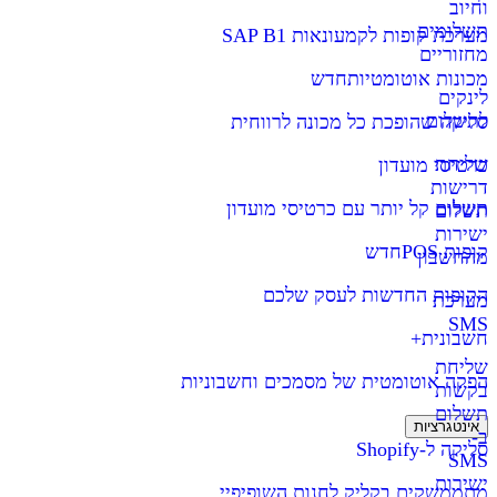
וחיוב
תשלומים
מערכת קופות לקמעונאות SAP B1
מחזוריים
מכונות אוטומטיות
חדש
לינקים
לתשלום
סליקה שהופכת כל מכונה לרווחית
שליחת
כרטיסי מועדון
דרישות
תשלום קל יותר עם כרטיסי מועדון
תשלום
ישירות
קופות POS
חדש
מהחשבון
הקופות החדשות לעסק שלכם
מערכת
SMS
חשבונית+
שליחת
הפקה אוטומטית של מסמכים וחשבוניות
בקשות
תשלום
אינטגרציות
ב-
סליקה ל-Shopify
SMS
ישירות
מתממשקים בקליק לחנות השופיפיי