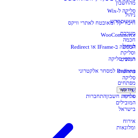
מהחשבון
סליקה ל-Wix
ניהול
חניונים
חדש
חיבור קל ומאובטח לאתרי וויקס
מערכת
WooCommerce
חכמה
לניהול
הטמעה ב-IFrame או Redirect
וסליקת
תוספי סליקה
חניונים
Redirect למסחר אלקטרוני
פתרונות
סליקה
מפתחים
שירותי
צרו קשר
סליקה
פתיחת חשבון
התחברות
המובילים
בישראל
אירוח
ומלונאות