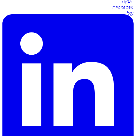
הפקה
אוטומטית
של
מסמכים
וחשבוניות
סליקה
ל-
Shopify
מתממשקים
בקליק
לחנות
השופיפיי
סליקה
ל-
Wix
חיבור
קל
ומאובטח