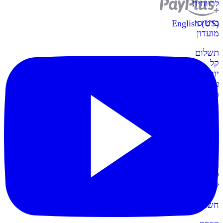
לרווחית
כרטיסי
English (US)
מועדון
תשלום
קל
יותר
עם
כרטיסי
מועדון
קופות
POS
חדש
הקופות
החדשות
לעסק
שלכם
חשבונית+