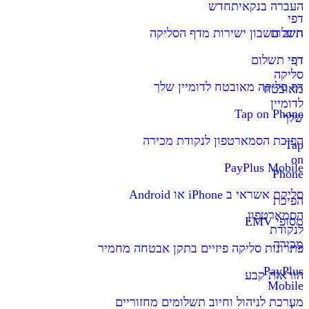
העברה בנקאית
חדש
דפי
תשלום
חיוב חשבון ישירות מדף הסליקה
דף
דפי תשלום
סליקה
דף סליקה מאובטח לדומיין שלך
מאובטח
לדומיין
Tap on Phone
שלך
הפיכת הסמארטפון לנקודת מכירה
Tap
on
PayPlus Mobile
Phone
סליקת אשראי ב iPhone או Android
הפיכת
הסמארטפון
מסופי EMV
לנקודת
מכירה
פתרונות סליקה פיזיים בתקן אבטחה מחמיר
PayPlus
הוראות קבע
Mobile
מערכת לניהול וחיוב תשלומים מחזוריים