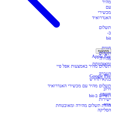
מהיר
עם
מכשירי
האנדרואיד
תשלום
ב-
bit
חווית
פתרונות
תשלום
Apple Pay
מהירה
ומאובטחת
תשלום מהיר באמצעות אפל פיי
העברה
Google Pay
בנקאית
חדש
תשלום מהיר עם מכשירי האנדרואיד
חיוב
חשבון
תשלום ב-bit
ישירות
מדף
חווית תשלום מהירה ומאובטחת
הסליקה