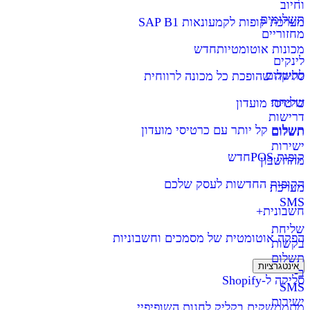
וחיוב
תשלומים
מערכת קופות לקמעונאות SAP B1
מחזוריים
מכונות אוטומטיות
חדש
לינקים
לתשלום
סליקה שהופכת כל מכונה לרווחית
שליחת
כרטיסי מועדון
דרישות
תשלום קל יותר עם כרטיסי מועדון
תשלום
ישירות
קופות POS
חדש
מהחשבון
הקופות החדשות לעסק שלכם
מערכת
SMS
חשבונית+
שליחת
הפקה אוטומטית של מסמכים וחשבוניות
בקשות
תשלום
אינטגרציות
ב-
סליקה ל-Shopify
SMS
ישירות
מתממשקים בקליק לחנות השופיפיי