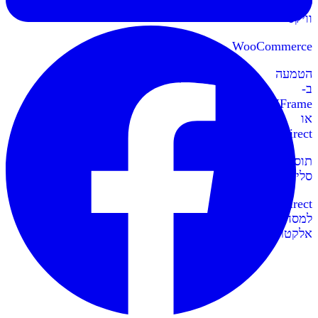
לאתרי
וויקס
WooCommerce
הטמעה
ב-
IFrame
או
Redirect
תוספי
סליקה
Redirect
למסחר
אלקטרוני