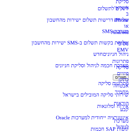
סליקת
אשראי
לינקים לתשלום
ב
iPhone
שליחת דרישות תשלום ישירות מהחשבון
או
מערכת SMS
Android
שליחת בקשות תשלום ב-SMS ישירות מהחשבון
מסופי
EMV
ניהול חניונים
חדש
פתרונות
מערכת חכמה לניהול וסליקת חניונים
סליקה
פיזיים
מוצרים
בתקן
פתרונות סליקה
אבטחה
מחמיר
שירותי סליקה המובילים בישראל
הוראות
אירוח ומלונאות
קבע
אינטגרציה ייחודית למערכות Oracle
מערכת
לניהול
קופות SAP חכמות