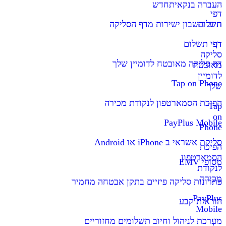
העברה בנקאית
חדש
דפי
תשלום
חיוב חשבון ישירות מדף הסליקה
דף
דפי תשלום
סליקה
דף סליקה מאובטח לדומיין שלך
מאובטח
לדומיין
Tap on Phone
שלך
הפיכת הסמארטפון לנקודת מכירה
Tap
on
PayPlus Mobile
Phone
סליקת אשראי ב iPhone או Android
הפיכת
הסמארטפון
מסופי EMV
לנקודת
מכירה
פתרונות סליקה פיזיים בתקן אבטחה מחמיר
PayPlus
הוראות קבע
Mobile
מערכת לניהול וחיוב תשלומים מחזוריים