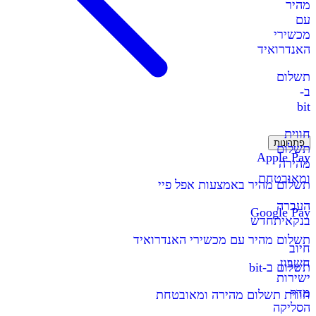
מהיר
עם
מכשירי
האנדרואיד
תשלום
ב-
bit
חווית
פתרונות
תשלום
Apple Pay
מהירה
ומאובטחת
תשלום מהיר באמצעות אפל פיי
העברה
Google Pay
בנקאית
חדש
תשלום מהיר עם מכשירי האנדרואיד
חיוב
חשבון
תשלום ב-bit
ישירות
מדף
חווית תשלום מהירה ומאובטחת
הסליקה