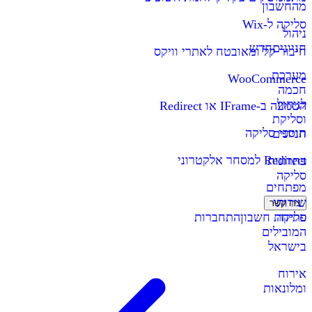
מהחשבון
סליקה ל-Wix
ניהול
חניונים
חדש
חיבור קל ומאובטח לאתרי וויקס
מערכת
WooCommerce
חכמה
לניהול
הטמעה ב-IFrame או Redirect
וסליקת
תוספי סליקה
חניונים
Redirect למסחר אלקטרוני
פתרונות
סליקה
מפתחים
שירותי
צרו קשר
סליקה
פתיחת חשבון
התחברות
המובילים
בישראל
אירוח
ומלונאות