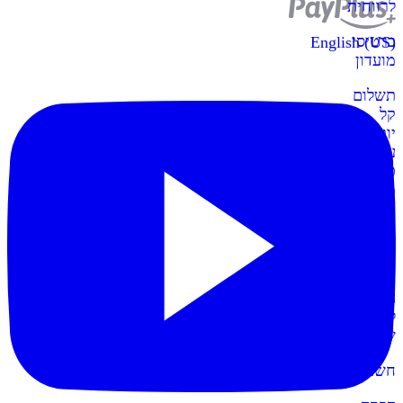
לרווחית
כרטיסי
English (US)
מועדון
תשלום
קל
יותר
עם
כרטיסי
מועדון
קופות
POS
חדש
הקופות
החדשות
לעסק
שלכם
חשבונית+