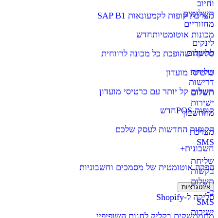
וחיוב
תשלומים
מערכת קופות לקמעונאות SAP B1
מחזוריים
מכונות אוטומטיות
חדש
לינקים
לתשלום
סליקה שהופכת כל מכונה לרווחית
שליחת
כרטיסי מועדון
דרישות
תשלום קל יותר עם כרטיסי מועדון
תשלום
ישירות
קופות POS
חדש
מהחשבון
הקופות החדשות לעסק שלכם
מערכת
SMS
חשבונית+
שליחת
הפקה אוטומטית של מסמכים וחשבוניות
בקשות
תשלום
אינטגרציות
ב-
סליקה ל-Shopify
SMS
ישירות
מתממשקים בקליק לחנות השופיפיי