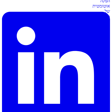
הפקה
אוטומטית
של
מסמכים
וחשבוניות
סליקה
ל-
Shopify
מתממשקים
בקליק
לחנות
השופיפיי
סליקה
ל-
Wix
חיבור
קל
ומאובטח