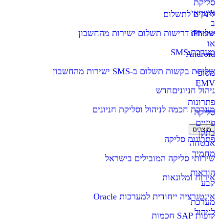
סליקת
אשראי
לינקים לתשלום
ב
iPhone
שליחת דרישות תשלום ישירות מהחשבון
או
מערכת SMS
Android
שליחת בקשות תשלום ב-SMS ישירות מהחשבון
מסופי
EMV
ניהול חניונים
חדש
פתרונות
מערכת חכמה לניהול וסליקת חניונים
סליקה
פיזיים
מוצרים
בתקן
פתרונות סליקה
אבטחה
מחמיר
שירותי סליקה המובילים בישראל
הוראות
אירוח ומלונאות
קבע
אינטגרציה ייחודית למערכות Oracle
מערכת
לניהול
קופות SAP חכמות