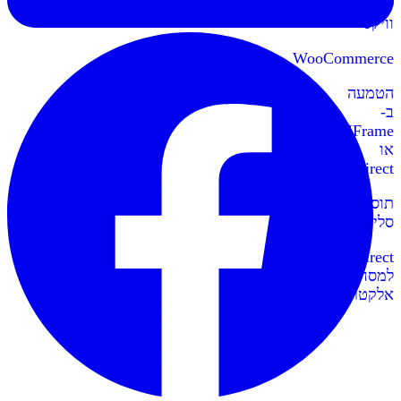
לאתרי
וויקס
WooCommerce
הטמעה
ב-
IFrame
או
Redirect
תוספי
סליקה
Redirect
למסחר
אלקטרוני