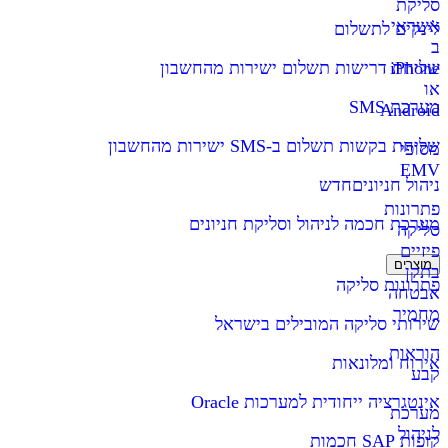
סליקת
אשראי
לינקים לתשלום
ב
iPhone
שליחת דרישות תשלום ישירות מהחשבון
או
מערכת SMS
Android
שליחת בקשות תשלום ב-SMS ישירות מהחשבון
מסופי
EMV
ניהול חניונים
חדש
פתרונות
מערכת חכמה לניהול וסליקת חניונים
סליקה
פיזיים
מוצרים
בתקן
פתרונות סליקה
אבטחה
מחמיר
שירותי סליקה המובילים בישראל
הוראות
אירוח ומלונאות
קבע
אינטגרציה ייחודית למערכות Oracle
מערכת
לניהול
קופות SAP חכמות