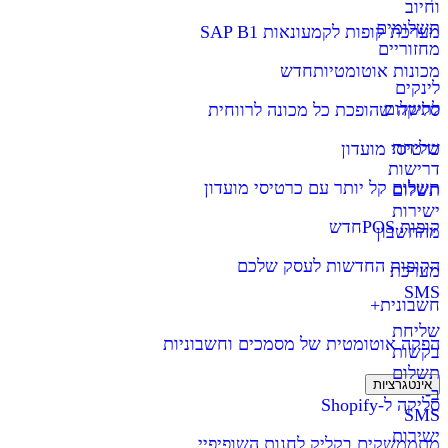
וחיוב
תשלומים
מערכת קופות לקמעונאות SAP B1
מחזוריים
מכונות אוטומטיות
חדש
לינקים
לתשלום
סליקה שהופכת כל מכונה לרווחית
שליחת
כרטיסי מועדון
דרישות
תשלום קל יותר עם כרטיסי מועדון
תשלום
ישירות
קופות POS
חדש
מהחשבון
הקופות החדשות לעסק שלכם
מערכת
SMS
חשבונית+
שליחת
הפקה אוטומטית של מסמכים וחשבוניות
בקשות
תשלום
אינטגרציות
ב-
סליקה ל-Shopify
SMS
ישירות
מתממשקים בקליק לחנות השופיפיי