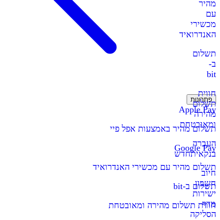
מהיר
עם
מכשירי
האנדרואיד
תשלום
ב-
bit
חווית
פתרונות
תשלום
Apple Pay
מהירה
ומאובטחת
תשלום מהיר באמצעות אפל פיי
העברה
Google Pay
בנקאית
חדש
תשלום מהיר עם מכשירי האנדרואיד
חיוב
חשבון
תשלום ב-bit
ישירות
מדף
חווית תשלום מהירה ומאובטחת
הסליקה