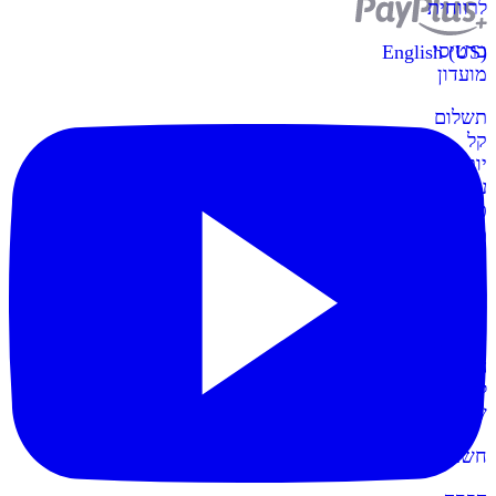
לרווחית
כרטיסי
English (US)
מועדון
תשלום
קל
יותר
עם
כרטיסי
מועדון
קופות
POS
חדש
הקופות
החדשות
לעסק
שלכם
חשבונית+