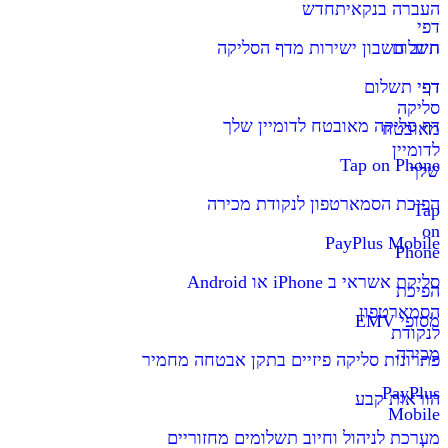
העברה בנקאית
חדש
דפי
תשלום
חיוב חשבון ישירות מדף הסליקה
דף
דפי תשלום
סליקה
דף סליקה מאובטח לדומיין שלך
מאובטח
לדומיין
Tap on Phone
שלך
הפיכת הסמארטפון לנקודת מכירה
Tap
on
PayPlus Mobile
Phone
סליקת אשראי ב iPhone או Android
הפיכת
הסמארטפון
מסופי EMV
לנקודת
מכירה
פתרונות סליקה פיזיים בתקן אבטחה מחמיר
PayPlus
הוראות קבע
Mobile
מערכת לניהול וחיוב תשלומים מחזוריים