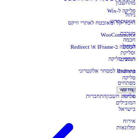
מהחשבון
סליקה ל-Wix
ניהול
חניונים
חדש
חיבור קל ומאובטח לאתרי וויקס
מערכת
WooCommerce
חכמה
לניהול
הטמעה ב-IFrame או Redirect
וסליקת
תוספי סליקה
חניונים
Redirect למסחר אלקטרוני
פתרונות
סליקה
מפתחים
שירותי
צרו קשר
סליקה
פתיחת חשבון
התחברות
המובילים
בישראל
אירוח
ומלונאות