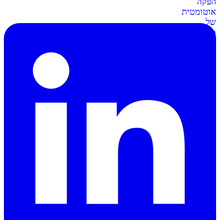
הפקה
אוטומטית
של
מסמכים
וחשבוניות
סליקה
ל-
Shopify
מתממשקים
בקליק
לחנות
השופיפיי
סליקה
ל-
Wix
חיבור
קל
ומאובטח