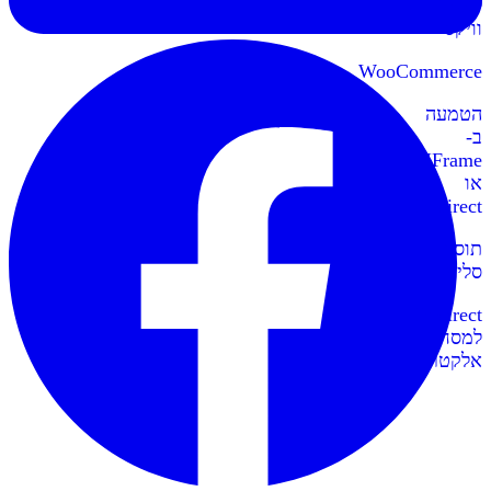
לאתרי
וויקס
WooCommerce
הטמעה
ב-
IFrame
או
Redirect
תוספי
סליקה
Redirect
למסחר
אלקטרוני