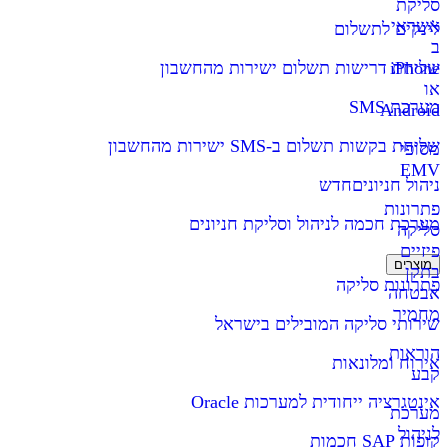
סליקת
אשראי
לינקים לתשלום
ב
iPhone
שליחת דרישות תשלום ישירות מהחשבון
או
מערכת SMS
Android
שליחת בקשות תשלום ב-SMS ישירות מהחשבון
מסופי
EMV
ניהול חניונים
חדש
פתרונות
מערכת חכמה לניהול וסליקת חניונים
סליקה
פיזיים
מוצרים
בתקן
פתרונות סליקה
אבטחה
מחמיר
שירותי סליקה המובילים בישראל
הוראות
אירוח ומלונאות
קבע
אינטגרציה ייחודית למערכות Oracle
מערכת
לניהול
קופות SAP חכמות