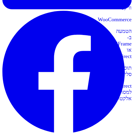
לאתרי
וויקס
WooCommerce
הטמעה
ב-
IFrame
או
Redirect
תוספי
סליקה
Redirect
למסחר
אלקטרוני