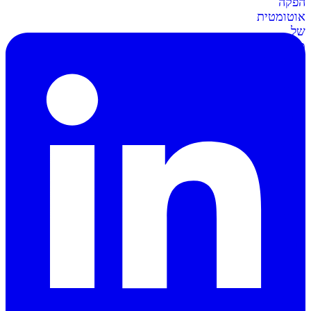
הפקה
אוטומטית
של
מסמכים
וחשבוניות
סליקה
ל-
Shopify
מתממשקים
בקליק
לחנות
השופיפיי
סליקה
ל-
Wix
חיבור
קל
ומאובטח