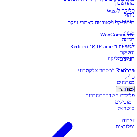
מהחשבון
סליקה ל-Wix
ניהול
חניונים
חדש
חיבור קל ומאובטח לאתרי וויקס
מערכת
WooCommerce
חכמה
לניהול
הטמעה ב-IFrame או Redirect
וסליקת
תוספי סליקה
חניונים
Redirect למסחר אלקטרוני
פתרונות
סליקה
מפתחים
שירותי
צרו קשר
סליקה
פתיחת חשבון
התחברות
המובילים
בישראל
אירוח
ומלונאות