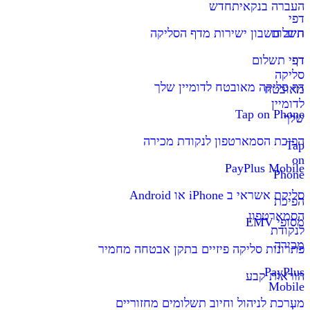
העברה בנקאית
חדש
דפי
תשלום
חיוב חשבון ישירות מדף הסליקה
דף
דפי תשלום
סליקה
דף סליקה מאובטח לדומיין שלך
מאובטח
לדומיין
Tap on Phone
שלך
הפיכת הסמארטפון לנקודת מכירה
Tap
on
PayPlus Mobile
Phone
סליקת אשראי ב iPhone או Android
הפיכת
הסמארטפון
מסופי EMV
לנקודת
מכירה
פתרונות סליקה פיזיים בתקן אבטחה מחמיר
PayPlus
הוראות קבע
Mobile
מערכת לניהול וחיוב תשלומים מחזוריים