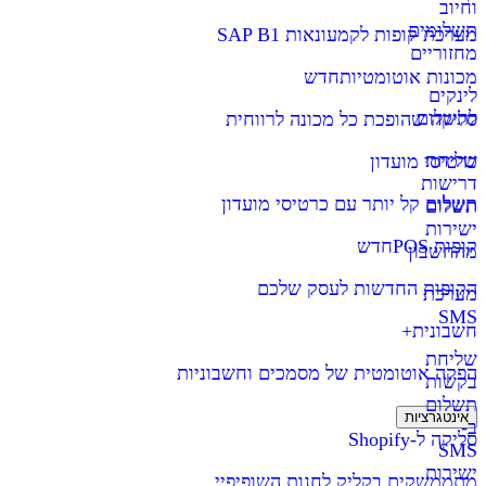
וחיוב
תשלומים
מערכת קופות לקמעונאות SAP B1
מחזוריים
מכונות אוטומטיות
חדש
לינקים
לתשלום
סליקה שהופכת כל מכונה לרווחית
שליחת
כרטיסי מועדון
דרישות
תשלום קל יותר עם כרטיסי מועדון
תשלום
ישירות
קופות POS
חדש
מהחשבון
הקופות החדשות לעסק שלכם
מערכת
SMS
חשבונית+
שליחת
הפקה אוטומטית של מסמכים וחשבוניות
בקשות
תשלום
אינטגרציות
ב-
סליקה ל-Shopify
SMS
ישירות
מתממשקים בקליק לחנות השופיפיי