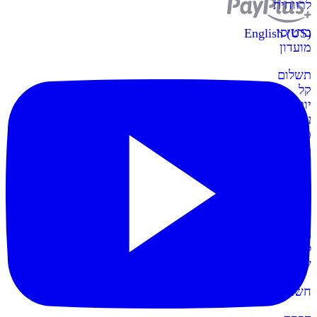
לרווחית
כרטיסי
English (US)
מועדון
תשלום
קל
יותר
עם
כרטיסי
מועדון
קופות
POS
חדש
הקופות
החדשות
לעסק
שלכם
חשבונית+