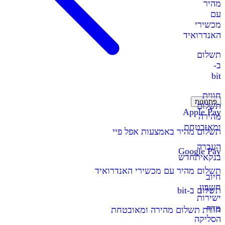
מהיר
עם
מכשירי
האנדרואיד
תשלום
ב-
bit
חווית
פתרונות
תשלום
Apple Pay
מהירה
ומאובטחת
תשלום מהיר באמצעות אפל פיי
העברה
Google Pay
בנקאית
חדש
תשלום מהיר עם מכשירי האנדרואיד
חיוב
חשבון
תשלום ב-bit
ישירות
מדף
חווית תשלום מהירה ומאובטחת
הסליקה